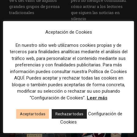
98% del valor de algunos
pero no siempre comunidad:
grandes grupos de prensa
cómo activar a los lectores
tradicionales
que siguen las noticias en
silencio
Aceptación de Cookies
En nuestro sitio web utilizamos cookies propias y de
terceros para finalidades analíticas mediante el análisis del
tráfico web, para personalizar el contenido mediante sus
preferencias y con finalidades publicitarias. Para más
información puedes consultar nuestra Política de Cookies
El buzón como nueva
Cómo adelantarse a los
AQUÍ. Puedes aceptar y rechazar todas las cookies en
portada: la estrategia de los
resúmenes con IA de Google
bloque o también puedes aceptarlas de forma concreta,
medios para conquistar
en las noticias de última hora:
modificar su selección o rechazar su uso pulsando
ciudad a ciudad
el ejemplo de USA Today
“Configuración de Cookies”.
Leer más
durante el Mundial de...
Configuración de
Aceptar todas
Rechazar todas
Cookies