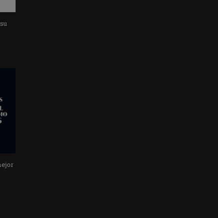
 su
mejor