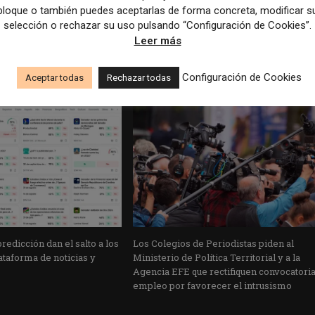
bloque o también puedes aceptarlas de forma concreta, modificar s
Ra
selección o rechazar su uso pulsando “Configuración de Cookies”.
Leer más
Configuración de Cookies
Aceptar todas
Rechazar todas
edicción dan el salto a los
Los Colegios de Periodistas piden al
taforma de noticias y
Ministerio de Política Territorial y a la
Agencia EFE que rectifiquen convocatori
empleo por favorecer el intrusismo