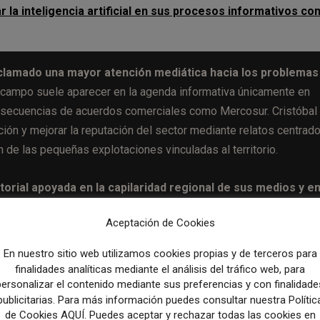
r la inteligencia artificial en sus procesos informativos co
clamado una mayor atención mediática hacia los problemas
 campo suele aparecer en la agenda informativa únicamente en
consecuencias de acuerdos comerciales como Mercosur. Cristóbal
ión y mejorar la reputación del sector mediante relatos centrad
 de las pequeñas explotaciones vinculadas al territorio.
orial apoyada en la capilaridad regional de sus medios y en
a Política Agraria Común (PAC), la competitividad internacional, 
Aceptación de Cookies
ivas relacionadas con la producción y el desperdicio alimentario
En nuestro sitio web utilizamos cookies propias y de terceros para
finalidades analíticas mediante el análisis del tráfico web, para
personalizar el contenido mediante sus preferencias y con finalidade
publicitarias. Para más información puedes consultar nuestra Polític
Artículo sig
de Cookies AQUÍ. Puedes aceptar y rechazar todas las cookies en
Crónica, memoria y verdad: las lecciones periodísticas de S