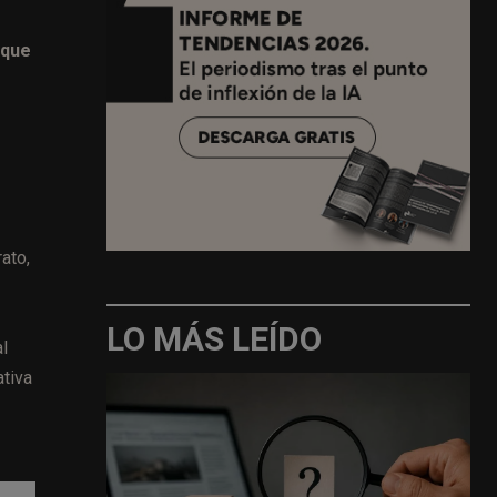
 que
ato,
LO MÁS LEÍDO
l
ativa