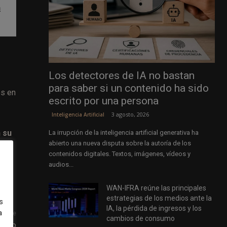
n
Los detectores de IA no bastan
para saber si un contenido ha sido
os en
escrito por una persona
3 agosto, 2026
Inteligencia Artificial
 su
La irrupción de la inteligencia artificial generativa ha
abierto una nueva disputa sobre la autoría de los
la
contenidos digitales. Textos, imágenes, vídeos y
.
audios...
WAN-IFRA reúne las principales
estrategias de los medios ante la
s
IA, la pérdida de ingresos y los
a
uiente
cambios de consumo
ergio