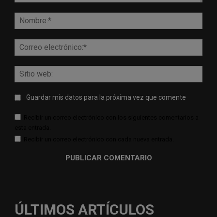
Comentario:
Nomb
Corr
elect
Sitio
web:
Guardar mis datos para la próxima vez que comente
Recibir un correo electrónico con los siguientes comentarios a
esta entrada.
Recibir un correo electrónico con cada nueva entrada.
ÚLTIMOS ARTÍCULOS