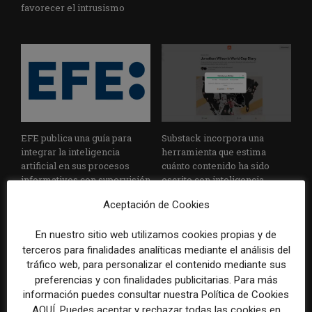
favorecer el intrusismo
EFE publica una guía para
Substack incorpora una
integrar la inteligencia
herramienta que estima
artificial en sus procesos
cuánto contenido ha sido
informativos con supervisión
escrito con inteligencia
humana
artificial
Aceptación de Cookies
En nuestro sitio web utilizamos cookies propias y de
terceros para finalidades analíticas mediante el análisis del
tráfico web, para personalizar el contenido mediante sus
preferencias y con finalidades publicitarias. Para más
información puedes consultar nuestra Política de Cookies
AQUÍ. Puedes aceptar y rechazar todas las cookies en