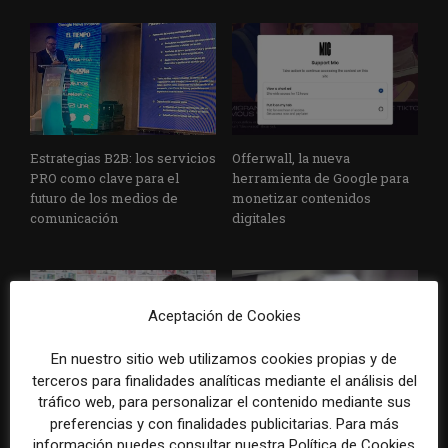
Estrategias B2B: los servicios
Offerwall, la nueva
PRO como clave para el
herramienta de Google para
futuro de los medios de
monetizar contenidos
comunicación
digitales
Aceptación de Cookies
En nuestro sitio web utilizamos cookies propias y de
terceros para finalidades analíticas mediante el análisis del
tráfico web, para personalizar el contenido mediante sus
El medio de nicho que nació
Invertir en publicidad como
preferencias y con finalidades publicitarias. Para más
en las redes para explicar la
parte del presupuesto ESG de
economía y en dos años
las empresas, la novedosa
información puedes consultar nuestra Política de Cookies