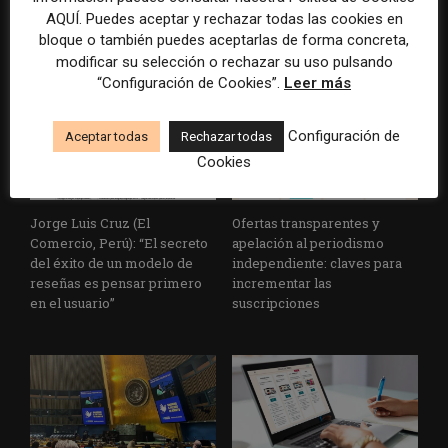
logró ser sustentable
propuesta para apoyar a los
AQUÍ. Puedes aceptar y rechazar todas las cookies en
medios locales
bloque o también puedes aceptarlas de forma concreta,
modificar su selección o rechazar su uso pulsando
“Configuración de Cookies”.
Leer más
Configuración de
Aceptar todas
Rechazar todas
Cookies
Jorge Luis Cruz (El
Ofertas transparentes y
Comercio, Perú): “El secreto
apelación al periodismo
del éxito de un modelo de
independiente: claves para
reseñas es pensar primero
incrementar las
en el usuario”
suscripciones