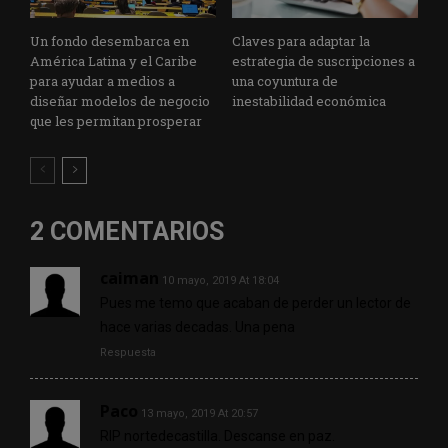
Un fondo desembarca en
Claves para adaptar la
América Latina y el Caribe
estrategia de suscripciones a
para ayudar a medios a
una coyuntura de
diseñar modelos de negocio
inestabilidad económica
que les permitan prosperar
2 COMENTARIOS
caiman
10 mayo, 2019 At 18:04
Pues me temo que acaban de perder un lector de
hace varias decadas. Una pena
Respuesta
Paco
13 mayo, 2019 At 20:57
RIP nortedecastilla. Descanse en paz.