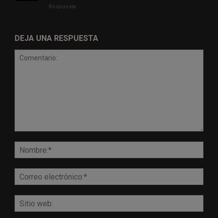
Respuesta
DEJA UNA RESPUESTA
Comentario:
Nomb
Corr
elect
Sitio
web: