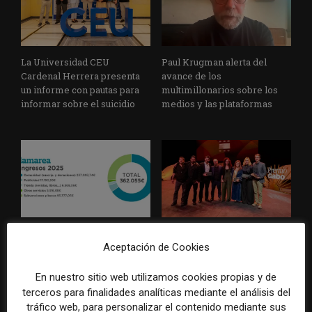
La Universidad CEU
Paul Krugman alerta del
Cardenal Herrera presenta
avance de los
un informe con pautas para
multimillonarios sobre los
informar sobre el suicidio
medios y las plataformas
La Marea cierra 2025 con
El Premio Gabo 2026
Aceptación de Cookies
superávit, pero su
reconoce cinco historias de
cooperativa pierde 38.542
Brasil, España y El Salvador
euros
sobre el poder, la memoria y
En nuestro sitio web utilizamos cookies propias y de
la violencia
terceros para finalidades analíticas mediante el análisis del
tráfico web, para personalizar el contenido mediante sus