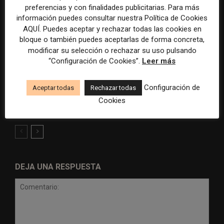
preferencias y con finalidades publicitarias. Para más
información puedes consultar nuestra Política de Cookies
AQUÍ. Puedes aceptar y rechazar todas las cookies en
bloque o también puedes aceptarlas de forma concreta,
modificar su selección o rechazar su uso pulsando
“Configuración de Cookies”.
Leer más
Radio Televisión Madrid
ADEPA crea un premio
establece un sistema de
especial para la mejor
Configuración de
Aceptar todas
Rechazar todas
control para el uso de la
cobertura periodística del
Cookies
inteligencia artificial
Mundial 2026
DEJA UNA RESPUESTA