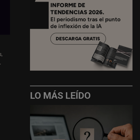
s,
.
LO MÁS LEÍDO