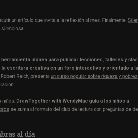
iscutir un artículo que invita a la reflexión al mes. Finalmente,
Sile
 silenciosa.
herramienta idónea para publicar lecciones, talleres y clas
 la escritura creativa en un foro interactivo y orientado a l
. Robert Reich, presenta
un curso popular sobre riqueza y pobrez
ración.
s niños:
DrawTogether with WendyMac
guía a los niños a
Words
se suma al formato del club de lectura con preguntas de d
bras al día