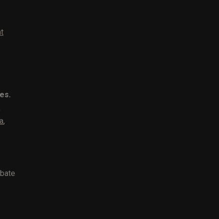
nt
es.
a
a
,
ebate