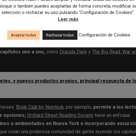
son perfectas para mantener la concentración,
mientras
bloque o también puedes aceptarlas de forma concreta, modificar s
selección o rechazar su uso pulsando “Configuración de Cookies”.
idos de café.
Leer más
Configuración de Cookies
Aceptar todas
Rechazar todas
ar comunidades de lectura.
Algunos grupos abordan un libro
 capítulos uno a uno,
como
Dracula Daily
y
The Big Read: War a
uetes, y nuevos productos propios, principal respuesta de l
s meses:
Book Club by Numlock
, por ejemplo,
permite a los lect
de opciones;
Orchard Street Reading Society
tiene un enfoque
uinos o ambientados en Nueva York e incorporando excursi
ue crean una poderosa comunidad de gente leyendo los capítul