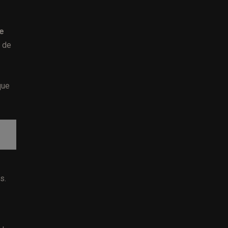
se
o de
que
s.