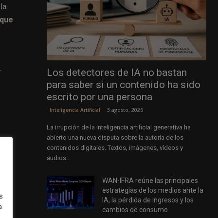
 la
 que
Los detectores de IA no bastan
r
para saber si un contenido ha sido
escrito por una persona
3 agosto, 2026
Inteligencia Artificial
La irrupción de la inteligencia artificial generativa ha
abierto una nueva disputa sobre la autoría de los
contenidos digitales. Textos, imágenes, vídeos y
audios...
e
WAN-IFRA reúne las principales
estrategias de los medios ante la
s
ón.
IA, la pérdida de ingresos y los
a
cambios de consumo