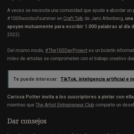
A veces se necesita una comunidad que ayude a abordar un pr
#1000wordsofsummer en
Craft Talk
de Jami Attenberg,
una 
apoyan mutuamente para escribir 1.000 palabras al día
2022).
Del mismo modo,
#The100DayProject
es un boletín informat
miles de artistas se comprometen con el trabajo creativo diar
Te puede interesar:
TikTok, inteligencia artificial 
Carissa Potter invita a los suscriptores a pintar con ell
mientras que
The Artist Entrepreneur Club
comparte un desafí
Dar consejos