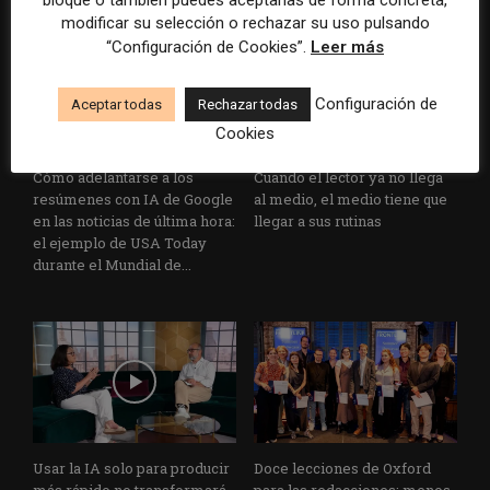
modificar su selección o rechazar su uso pulsando
“Configuración de Cookies”.
Leer más
Configuración de
Aceptar todas
Rechazar todas
Cookies
Cómo adelantarse a los
Cuando el lector ya no llega
resúmenes con IA de Google
al medio, el medio tiene que
en las noticias de última hora:
llegar a sus rutinas
el ejemplo de USA Today
durante el Mundial de...
Usar la IA solo para producir
Doce lecciones de Oxford