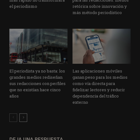
más rápido no transformará
para las redacciones: menos
el periodismo
retórica sobre innovación y
más método periodístico
El periodista ya no basta: los
Las aplicaciones móviles
grandes medios rediseñan
ganan peso para los medios
sus redacciones con perfiles
como vía directa para
que no existían hace cinco
fidelizar lectores y reducir
años
dependencia del tráfico
externo
DEJA UNA RESPUESTA