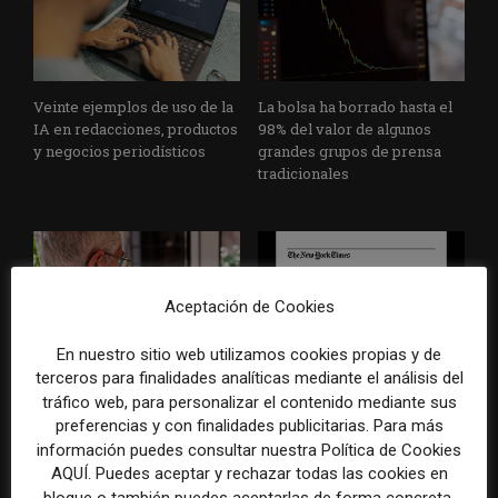
Veinte ejemplos de uso de la
La bolsa ha borrado hasta el
IA en redacciones, productos
98% del valor de algunos
y negocios periodísticos
grandes grupos de prensa
tradicionales
Aceptación de Cookies
En nuestro sitio web utilizamos cookies propias y de
terceros para finalidades analíticas mediante el análisis del
Los medios tienen audiencia,
El buzón como nueva
tráfico web, para personalizar el contenido mediante sus
pero no siempre comunidad:
portada: la estrategia de los
cómo activar a los lectores
medios para conquistar
preferencias y con finalidades publicitarias. Para más
que siguen las noticias en
ciudad a ciudad
información puedes consultar nuestra Política de Cookies
silencio
AQUÍ. Puedes aceptar y rechazar todas las cookies en
bloque o también puedes aceptarlas de forma concreta,