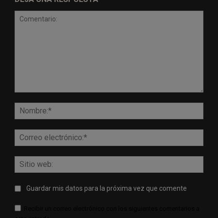
Comentario:
Nomb
Corr
elect
Sitio
web:
Guardar mis datos para la próxima vez que comente
Recibir un correo electrónico con los siguientes comentarios a