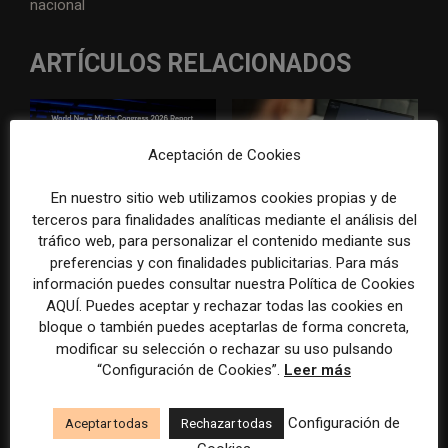
nacional
ARTÍCULOS RELACIONADOS
Aceptación de Cookies
En nuestro sitio web utilizamos cookies propias y de
terceros para finalidades analíticas mediante el análisis del
WAN-IFRA reúne las
Veinte ejemplos de uso de la
tráfico web, para personalizar el contenido mediante sus
principales estrategias de los
IA en redacciones, productos
preferencias y con finalidades publicitarias. Para más
medios ante la IA, la pérdida
y negocios periodísticos
información puedes consultar nuestra Política de Cookies
de ingresos y los cambios de
AQUÍ. Puedes aceptar y rechazar todas las cookies en
consumo
bloque o también puedes aceptarlas de forma concreta,
modificar su selección o rechazar su uso pulsando
“Configuración de Cookies”.
Leer más
Configuración de
Aceptar todas
Rechazar todas