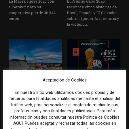
La Marea cierra 2025 con
El Premio Gabo 2026
superávit, pero su
reconoce cinco historias de
cooperativa pierde 38.542
Brasil, España y El Salvador
euros
sobre el poder, la memoria y
la violencia
Radio Televisión Madrid
ADEPA crea un premio
Aceptación de Cookies
establece un sistema de
especial para la mejor
control para el uso de la
cobertura periodística del
En nuestro sitio web utilizamos cookies propias y de
inteligencia artificial
Mundial 2026
terceros para finalidades analíticas mediante el análisis del
tráfico web, para personalizar el contenido mediante sus
preferencias y con finalidades publicitarias. Para más
información puedes consultar nuestra Política de Cookies
AQUÍ. Puedes aceptar y rechazar todas las cookies en