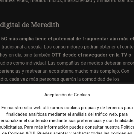
arrativa, video, medios mixtos, interactividad y similares son to
 digital de Meredith
5G más amplia tiene el potencial de fragmentar aún más el
a tradicional a escala. Los consumidores podrán obtener el cont
hoy en día, sino también
OTT desde el navegador en la TV o
studios como individual. Las compañías de medios deberán encon
experiencias y rastrear un ecosistema mucho más complejo. Con
audio, cada vez más personas querrán la comodidad de los
Aceptación de Cookies
En nuestro sitio web utilizamos cookies propias y de terceros para
os medios en el vídeo breve, el algoritmo y los primeros di
finalidades analíticas mediante el análisis del tráfico web, para
personalizar el contenido mediante sus preferencias y con finalidade
publicitarias. Para más información puedes consultar nuestra Polític
de Cookies AQUÍ. Puedes aceptar y rechazar todas las cookies en