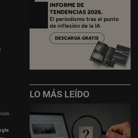
s
LO MÁS LEÍDO
ículo
ogle