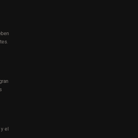
deben
tes.
gran
s
y el