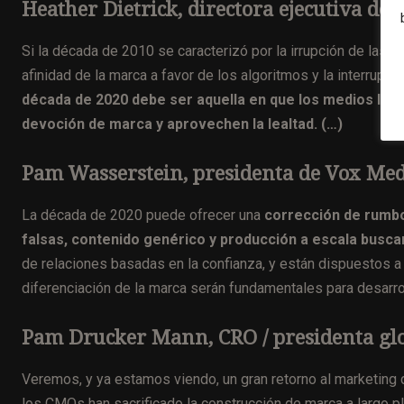
Heather Dietrick, directora ejecutiva de 
Si la década de 2010 se caracterizó por la irrupción de las re
afinidad de la marca a favor de los algoritmos y la interrupció
década de 2020 debe ser aquella en que los medios luch
devoción de marca y aprovechen la lealtad. (…)
Pam Wasserstein, presidenta de Vox Me
La década de 2020 puede ofrecer una
corrección de rumbo
falsas, contenido genérico y producción a escala busca
de relaciones basadas en la confianza, y están dispuestos a p
diferenciación de la marca serán fundamentales para desarro
Pam Drucker Mann, CRO / presidenta glo
Veremos, y ya estamos viendo, un gran retorno al marketing 
los CMOs han sacrificado la construcción de marca a largo pla