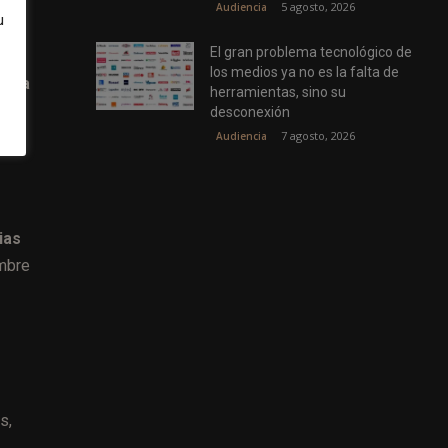
5 agosto, 2026
Audiencia
u
El gran problema tecnológico de
e la
los medios ya no es la falta de
co,
la
herramientas, sino su
desconexión
7 agosto, 2026
Audiencia
ias
ambre
s,