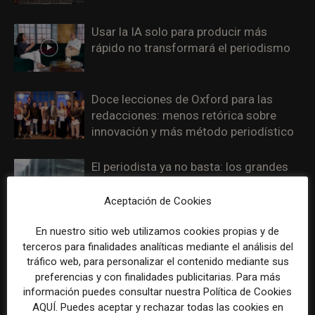
Usar la IA solo para producir más
rápido no transformará el periodismo
Doce lecciones de Oxford para las
redacciones: menos retórica sobre
innovación y más método periodístico
El periodista ya no basta: los grandes
medios rediseñan sus redacciones con
perfiles que no existían hace cinco
Aceptación de Cookies
años
En nuestro sitio web utilizamos cookies propias y de
terceros para finalidades analíticas mediante el análisis del
Las aplicaciones móviles ganan peso
tráfico web, para personalizar el contenido mediante sus
para los medios como vía directa para
preferencias y con finalidades publicitarias. Para más
fidelizar lectores y reducir dependencia
información puedes consultar nuestra Política de Cookies
del tráfico externo
AQUÍ. Puedes aceptar y rechazar todas las cookies en