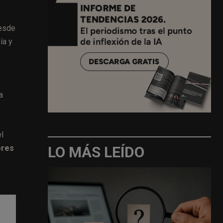
desde
ía y
a
el
LO MÁS LEÍDO
ores