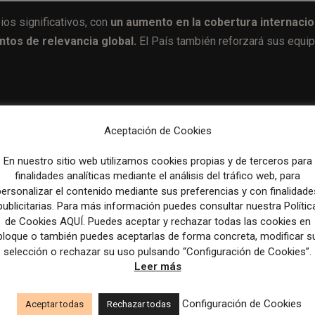
os significativos, con
un aumento en la cobertura internacio
ntos de relevancia global.
El País también reforzará sus equi
Aceptación de Cookies
Artículo sig
The death toll for journalists in the Gaza conflict has reache
En nuestro sitio web utilizamos cookies propias y de terceros para
Nieman Journalis
finalidades analíticas mediante el análisis del tráfico web, para
personalizar el contenido mediante sus preferencias y con finalidade
publicitarias. Para más información puedes consultar nuestra Polític
de Cookies AQUÍ. Puedes aceptar y rechazar todas las cookies en
bloque o también puedes aceptarlas de forma concreta, modificar s
selección o rechazar su uso pulsando “Configuración de Cookies”.
Leer más
Configuración de Cookies
Aceptar todas
Rechazar todas