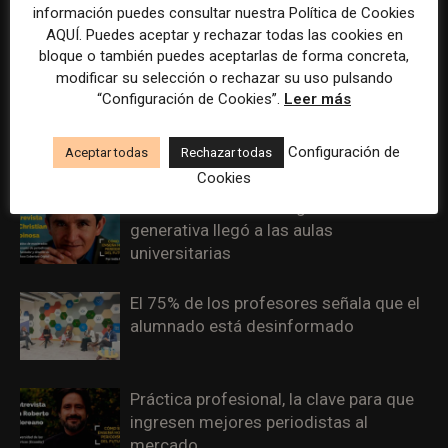
información puedes consultar nuestra Política de Cookies
Podcast, radio y audio digital: el
AQUÍ. Puedes aceptar y rechazar todas las cookies en
ecosistema sonoro se profesionaliza
bloque o también puedes aceptarlas de forma concreta,
modificar su selección o rechazar su uso pulsando
“Configuración de Cookies”.
Leer más
La universidad que traspasa los límites
del aula y vincula con la sociedad
Configuración de
Aceptar todas
Rechazar todas
Cookies
La enseñanza de inteligencia artificial
generativa llegó a las aulas
universitarias
El 75% de los profesores señala que el
alumnado está desinformado
Práctica profesional, la clave para que
ingresen mejores periodistas al
mercado