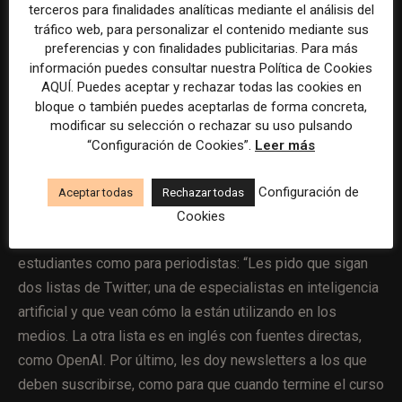
terceros para finalidades analíticas mediante el análisis del
utilizar una nueva herramienta en el día a día ya la
tráfico web, para personalizar el contenido mediante sus
incorporas y entonces el miedo se convierte en
preferencias y con finalidades publicitarias. Para más
información puedes consultar nuestra Política de Cookies
oportunidad. Los estudiantes encontraron que la IA puede
AQUÍ. Puedes aceptar y rechazar todas las cookies en
ser una aliada y no hay mejor manera que aprender más
bloque o también puedes aceptarlas de forma concreta,
que usándola, entonces, ¡adelante con la prueba y el error!
modificar su selección o rechazar su uso pulsando
que a final de cuentas termina siendo un círculo virtuoso.
“Configuración de Cookies”.
Leer más
Configuración de
Aceptar todas
Rechazar todas
Cookies
Espinosa comparte otra dinámica saludable, tanto para
estudiantes como para periodistas: “Les pido que sigan
dos listas de Twitter; una de especialistas en inteligencia
artificial y que vean cómo la están utilizando en los
medios. La otra lista es en inglés con fuentes directas,
como OpenAI. Por último, les doy newsletters a los que
deben suscribirse, como para que cuando termine el curso