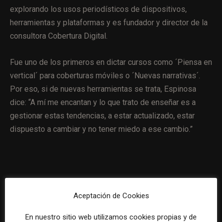
explorando los usos periodísticos de dispositivos,
herramientas y plataformas y es fundador y director de la
consultora Cobertura Digital.
Fue uno de los primeros en dictar cursos como ´Piensa en
vertical´ para coberturas móviles o ´Nuevas narrativas´.
Por eso, si de nuevas herramientas se trata, Espinosa
dice: “A mí me encantan y lo que trato de enseñar es a
gestionar estas tendencias, a estar actualizado, estar
dispuesto a cambiar y no tener miedo a ese cambio.”
(P) Según tu experiencia ¿cómo ven las nuevas
generaciones el avance de la inteligencia artificial?
Aceptación de Cookies
En nuestro sitio web utilizamos cookies propias y de
Espinosa:
Súper bien, porque cuando empezamos a