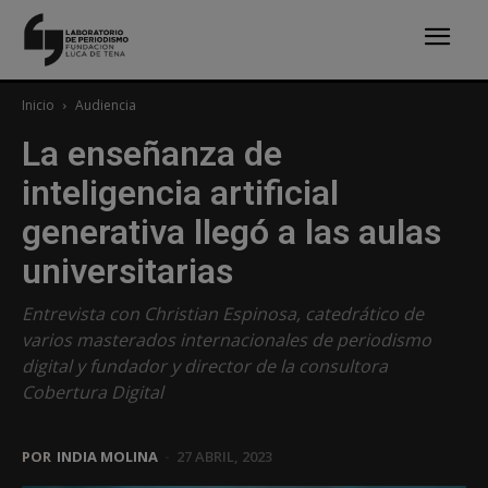
Inicio
Audiencia
La enseñanza de
inteligencia artificial
generativa llegó a las aulas
universitarias
Entrevista con Christian Espinosa, catedrático de
varios masterados internacionales de periodismo
digital y fundador y director de la consultora
Cobertura Digital
POR
INDIA MOLINA
-
27 ABRIL, 2023