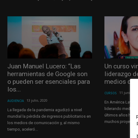
Juan Manuel Lucero: “Las
Un curso vir
herramientas de Google son
liderazgo d
o pueden ser esenciales para
medios de A
los...
11 junio, 2
CURSOS
13 julio, 2020
AUDIENCIA
En América Latina 
liderando medios y
La llegada de la pandemia agudizó a nivel
últimos años hubo
mundial la pérdida de ingresos publicitarios en
muchos proyectos.
los medios de comunicación y, al mismo
tiempo, aceleró...