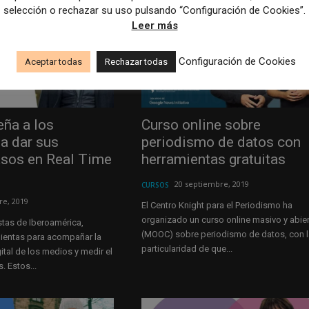
selección o rechazar su uso pulsando “Configuración de Cookies”.
Leer más
Configuración de Cookies
Aceptar todas
Rechazar todas
ña a los
Curso online sobre
 a dar sus
periodismo de datos con
asos en Real Time
herramientas gratuitas
20 septiembre, 2019
CURSOS
re, 2019
El Centro Knight para el Periodismo ha
organizado un curso online masivo y abie
stas de Iberoamérica,
(MOOC) sobre periodismo de datos, con l
mientas para acompañar la
particularidad de que...
ital de los medios y medir el
s. Estos...