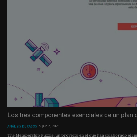
Los tres componentes esenciales de un plan
9 junio, 2021
ANÁLISIS DE CASOS
The Membership Puzzle, un proyecto en el que han colaborado el Insti