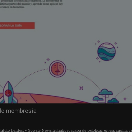
 de membresía
tuto Lenfest y Google News Initiative, acaba de publicar en español la gu