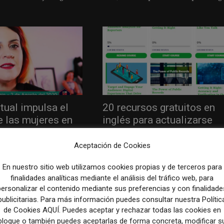
tual impulsa el
20 recursos gratuitos en
e las mujeres en
inglés para actualizarse
mérica Latina...
como periodista
Aceptación de Cookies
020
24 marzo, 2020
CURSOS
todavía faltan más mujeres
Algunos centros de formación de periodis
En nuestro sitio web utilizamos cookies propias y de terceros para
 redacciones. Si bien en los
centros educativos o webs educativas en
finalidades analíticas mediante el análisis del tráfico web, para
 avances, dado que hay
general han ido abriendo sus contenidos
personalizar el contenido mediante sus preferencias y con finalidade
..
orientados a periodistas para poder...
publicitarias. Para más información puedes consultar nuestra Polític
de Cookies AQUÍ. Puedes aceptar y rechazar todas las cookies en
bloque o también puedes aceptarlas de forma concreta, modificar s