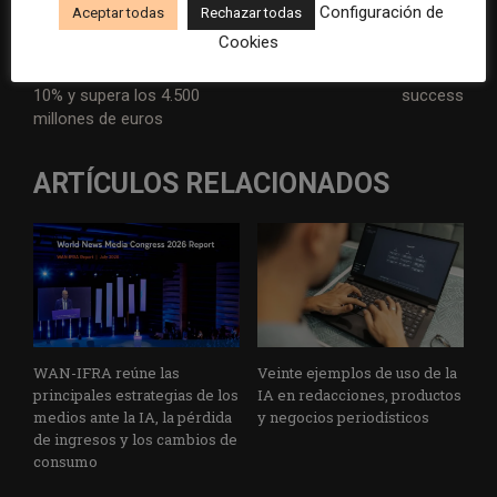
Configuración de
Aceptar todas
Rechazar todas
Artículo anterior
Artículo siguiente
Cookies
La inversión en publicidad
Paywalls in UK local news:
digital crece en España un
Belfast Telegraph and HNM
10% y supera los 4.500
success
millones de euros
ARTÍCULOS RELACIONADOS
WAN-IFRA reúne las
Veinte ejemplos de uso de la
principales estrategias de los
IA en redacciones, productos
medios ante la IA, la pérdida
y negocios periodísticos
de ingresos y los cambios de
consumo