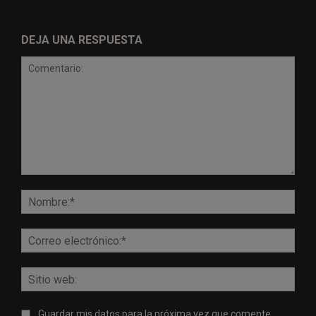
DEJA UNA RESPUESTA
Comentario:
Nomb
Corr
elect
Sitio
web:
Guardar mis datos para la próxima vez que comente