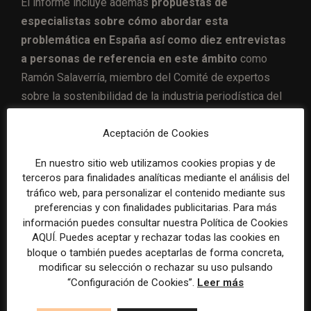
El informe incluye además
propuestas de
especialistas sobre cómo abordar esta
problemática en España así como diez entrevistas
a personas de referencia en este ámbito
como
Ramón Salaverría, miembro del Comité de expertos
sobre la sostenibilidad de la industria periodística del
Consejo de Europa, Silvia Bacher, premio Media and
Aceptación de Cookies
Information Literacy Alliance Award, Marta Pellico,
Vicepresidenta de iCMedia, Jacqueline Sánchez
En nuestro sitio web utilizamos cookies propias y de
Carrero, Fundadora de Taller Telekids o los
terceros para finalidades analíticas mediante el análisis del
catedráticos, Ignacio Aguaded, Javier Marzal Felici y
tráfico web, para personalizar el contenido mediante sus
preferencias y con finalidades publicitarias. Para más
Victoria Tur.
información puedes consultar nuestra Política de Cookies
AQUÍ. Puedes aceptar y rechazar todas las cookies en
Descargar el informe
bloque o también puedes aceptarlas de forma concreta,
modificar su selección o rechazar su uso pulsando
“Configuración de Cookies”.
Leer más