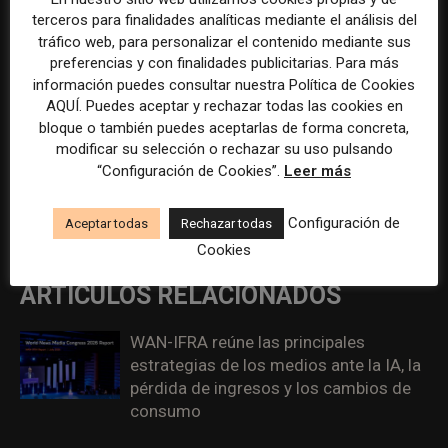
terceros para finalidades analíticas mediante el análisis del
periodístico estamos haciendo también un cambio social.
tráfico web, para personalizar el contenido mediante sus
preferencias y con finalidades publicitarias. Para más
información puedes consultar nuestra Política de Cookies
AQUÍ. Puedes aceptar y rechazar todas las cookies en
bloque o también puedes aceptarlas de forma concreta,
Artículo anterior
Artículo siguiente
modificar su selección o rechazar su uso pulsando
«Cómo se enseña hoy el
La confianza en los medios
“Configuración de Cookies”.
Leer más
periodismo del futuro», la
crece en México y retrocede
nueva sección quincenal de
en Argentina y España, según
Configuración de
Aceptar todas
Rechazar todas
Laboratorio de Periodismo
el barómetro Edelman 2023
Cookies
ARTÍCULOS RELACIONADOS
WAN-IFRA reúne las principales
estrategias de los medios ante la IA, la
pérdida de ingresos y los cambios de
consumo