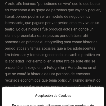
Y este año hicimos “periodismo en vivo” que lo que busca
es concentrar a un grupo de personas que vayan y paguen,
literal, porque podría ser un modelo de negocio muy
interesante, que paguen por ver periodismo en vivo en un
teatro. Lo que hicimos fue producir actos en donde un
alumno presentaba estas piezas periodísticas; ahí
ponemos en práctica el storytelling para contar historias
periodísticas y temas sociales que a los adolescentes
les interesan y terminan generando un cambio positivo en
la sociedad. Por ejemplo, en la muestra de este año se
presentó un trabajo entre Fotografía y Periodismo en el
que se contó la historia de una persona de escasos
recursos económicos que tenía polio; un alumno investigó
su vida, vio cuáles eran sus necesidades, qué tendría que
hacer el gobierno ante estas situaciones y luego, a partir
Aceptación de Cookies
del
crowdfunding
, logra conseguirle una silla de ruedas
nueva a esta persona. Entonces, a partir de un trabajo
En nuestro sitio web utilizamos cookies propias y de