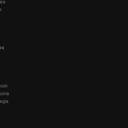
ara
e
os
 con
yoría
tegia