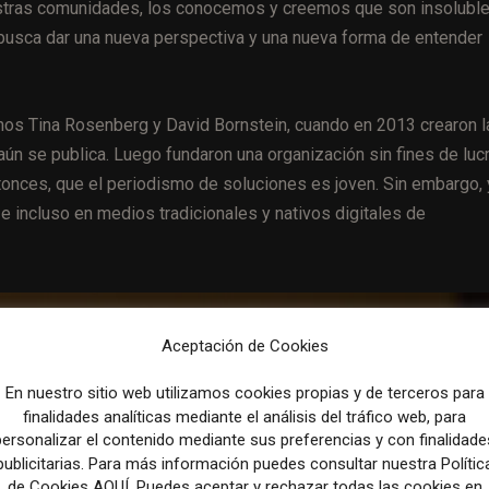
stras comunidades, los conocemos y creemos que son insoluble
busca dar una nueva perspectiva y una nueva forma de entender
anos Tina Rosenberg y David
Bornstein, cuando en 2013 crearon l
aún se publica.
Luego fundaron una organización sin fines de luc
tonces, que el periodismo de soluciones es joven. Sin embargo, 
 incluso en medios tradicionales y nativos digitales de
Aceptación de Cookies
En nuestro sitio web utilizamos cookies propias y de terceros para
finalidades analíticas mediante el análisis del tráfico web, para
personalizar el contenido mediante sus preferencias y con finalidade
publicitarias. Para más información puedes consultar nuestra Polític
de Cookies AQUÍ. Puedes aceptar y rechazar todas las cookies en