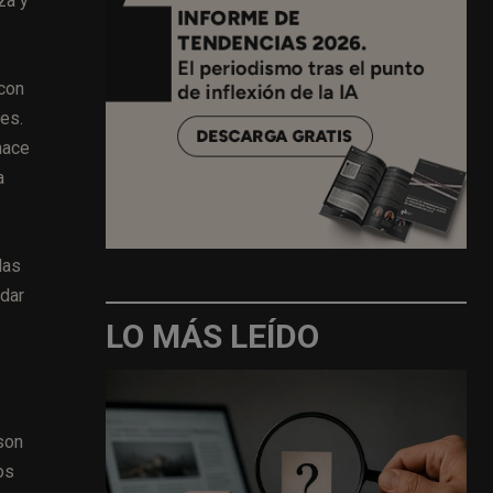
za y
 con
es.
hace
a
las
 dar
LO MÁS LEÍDO
son
os