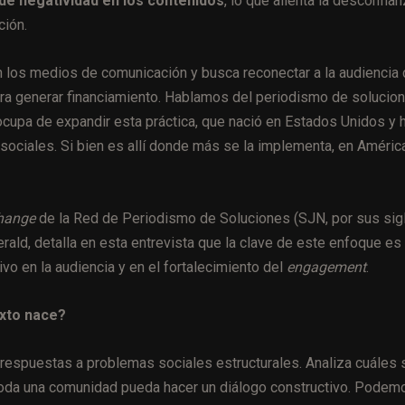
de negatividad en los contenidos
, lo que alienta la desconfian
ción.
en los medios de comunicación y busca reconectar a la audiencia
ara generar financiamiento. Hablamos del periodismo de solucion
ocupa de expandir esta práctica, que nació en Estados Unidos y 
sociales. Si bien es allí donde más se la implementa, en Améric
Change
de la Red de Periodismo de Soluciones (SJN, por sus sig
rald, detalla en esta entrevista que la clave de este enfoque es
o en la audiencia y en el fortalecimiento del
engagement
.
exto nace?
r respuestas a problemas sociales estructurales. Analiza cuáles 
 toda una comunidad pueda hacer un diálogo constructivo. Podem