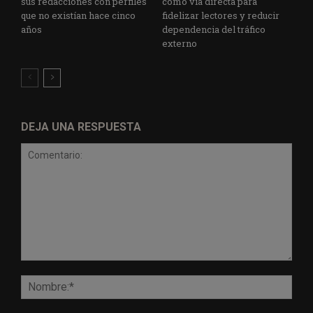
sus redacciones con perfiles
como vía directa para
que no existían hace cinco
fidelizar lectores y reducir
años
dependencia del tráfico
externo
DEJA UNA RESPUESTA
Comentario:
Nomb