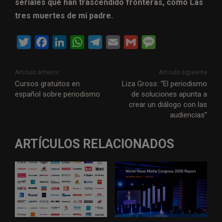
seriales que han trascendido fronteras, como Las
tres muertes de mi padre.
T
F
L
W
T
E
G
M
w
a
i
h
e
m
m
e
i
c
n
a
l
a
a
s
Artículo anterior
Artículo siguiente
t
e
k
t
e
i
i
s
Cursos gratuitos en
Liza Gross: “El periodismo
español sobre periodismo
de soluciones apunta a
t
b
e
s
g
l
l
a
crear un diálogo con las
e
o
d
A
r
g
audiencias”
r
o
I
p
a
e
k
n
p
m
ARTÍCULOS RELACIONADOS