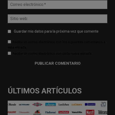
Corr
elect
Sitio
web:
Guardar mis datos para la próxima vez que comente
Recibir un correo electrónico con los siguientes comentarios a
esta entrada.
Recibir un correo electrónico con cada nueva entrada.
ÚLTIMOS ARTÍCULOS