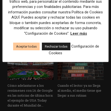
tráfico web, para personalizar el contenido mediante sus
preferencias y con finalidades publicitarias. Para más
información puedes consultar nuestra Política de Cookies
AQUÍ. Puedes aceptar y rechazar todas las cookies en
Los medios tienen audiencia,
El buzón como nueva
bloque o también puedes aceptarlas de forma concreta,
pero no siempre comunidad:
portada: la estrategia de los
modificar su selección o rechazar su uso pulsando
cómo activar a los lectores
medios para conquistar
“Configuración de Cookies”.
Leer más
que siguen las noticias en
ciudad a ciudad
silencio
Configuración de
Aceptar todas
Rechazar todas
Cookies
Cómo adelantarse a los
Cuando el lector ya no llega
resúmenes con IA de Google
al medio, el medio tiene que
en las noticias de última hora:
llegar a sus rutinas
el ejemplo de USA Today
durante el Mundial de...