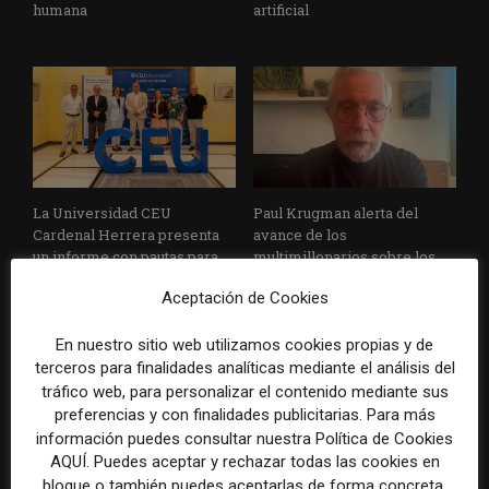
humana
artificial
La Universidad CEU
Paul Krugman alerta del
Cardenal Herrera presenta
avance de los
un informe con pautas para
multimillonarios sobre los
informar sobre el suicidio
medios y las plataformas
Aceptación de Cookies
En nuestro sitio web utilizamos cookies propias y de
terceros para finalidades analíticas mediante el análisis del
tráfico web, para personalizar el contenido mediante sus
preferencias y con finalidades publicitarias. Para más
información puedes consultar nuestra Política de Cookies
AQUÍ. Puedes aceptar y rechazar todas las cookies en
La Marea cierra 2025 con
El Premio Gabo 2026
bloque o también puedes aceptarlas de forma concreta,