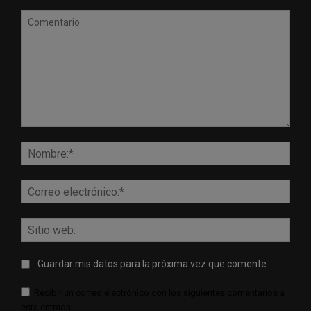
Comentario:
Nomb
Corr
elect
Sitio
web:
Guardar mis datos para la próxima vez que comente
Recibir un correo electrónico con los siguientes comentarios a
esta entrada.