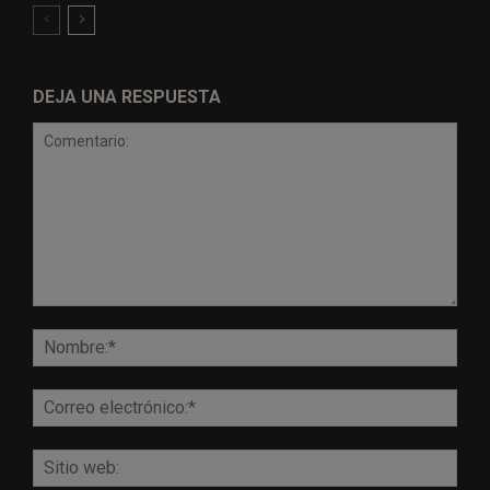
DEJA UNA RESPUESTA
Comentario:
Nomb
Corr
elect
Sitio
web: