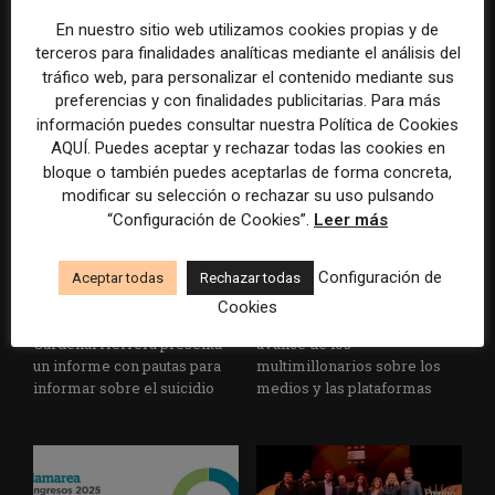
EFE publica una guía para
Substack incorpora una
En nuestro sitio web utilizamos cookies propias y de
integrar la inteligencia
herramienta que estima
terceros para finalidades analíticas mediante el análisis del
artificial en sus procesos
cuánto contenido ha sido
tráfico web, para personalizar el contenido mediante sus
informativos con supervisión
escrito con inteligencia
preferencias y con finalidades publicitarias. Para más
humana
artificial
información puedes consultar nuestra Política de Cookies
AQUÍ. Puedes aceptar y rechazar todas las cookies en
bloque o también puedes aceptarlas de forma concreta,
modificar su selección o rechazar su uso pulsando
“Configuración de Cookies”.
Leer más
Configuración de
Aceptar todas
Rechazar todas
Cookies
La Universidad CEU
Paul Krugman alerta del
Cardenal Herrera presenta
avance de los
un informe con pautas para
multimillonarios sobre los
informar sobre el suicidio
medios y las plataformas