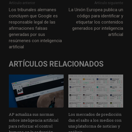
Artículo anterior
Artículo siguiente
Los tribunales alemanes
La Unión Europea publica un
concluyen que Google es
código para identificar y
responsable legal de las
etiquetar los contenidos
afirmaciones falsas
generados por inteligencia
generadas por sus
artificial
resúmenes con inteligencia
artificial
ARTÍCULOS RELACIONADOS
AP actualiza sus normas
Los mercados de predicción
sobre inteligencia artificial
dan el salto a los medios con
para reforzar el control
una plataforma de noticias y
humano en la redacción
análisis