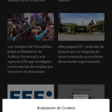
Los Colegios de Periodistas
eBay pagará 55,7 millones de
piden al Ministerio de
dólares por la campaña de
Política Territorial y a la
acoso contra dos periodistas
Agencia EFE que rectifiquen
de un medio especializado
convocatorias de empleo por
favorecer el intrusismo
Aceptación de Cookies