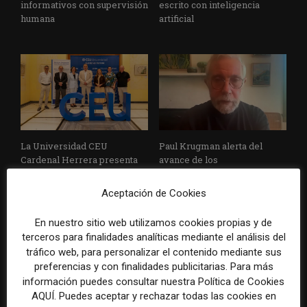
informativos con supervisión
escrito con inteligencia
humana
artificial
La Universidad CEU
Paul Krugman alerta del
Cardenal Herrera presenta
avance de los
un informe con pautas para
multimillonarios sobre los
informar sobre el suicidio
medios y las plataformas
Aceptación de Cookies
En nuestro sitio web utilizamos cookies propias y de
terceros para finalidades analíticas mediante el análisis del
tráfico web, para personalizar el contenido mediante sus
preferencias y con finalidades publicitarias. Para más
información puedes consultar nuestra Política de Cookies
AQUÍ. Puedes aceptar y rechazar todas las cookies en