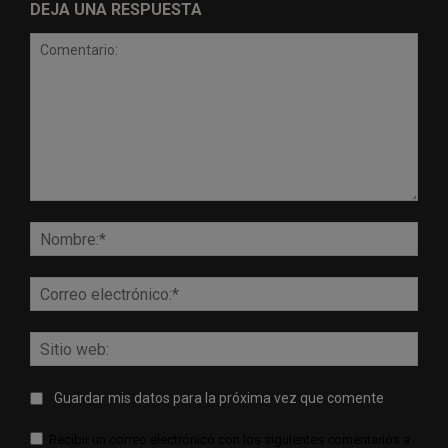
DEJA UNA RESPUESTA
Comentario:
Nomb
Corr
elect
Sitio
web:
Guardar mis datos para la próxima vez que comente
Recibir un correo electrónico con los siguientes comentarios a