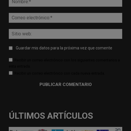
Corr
elect
Sitio
web:
Guardar mis datos para la próxima vez que comente
Recibir un correo electrónico con los siguientes comentarios a
esta entrada.
Recibir un correo electrónico con cada nueva entrada.
ÚLTIMOS ARTÍCULOS