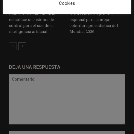
Cookies
Radio Televisión Madrid
ADEPA crea un premio
establece un sistema de
especial para la mejor
control para el uso de la
cobertura periodística del
inteligencia artificial
Mundial 2026
DEJA UNA RESPUESTA
Comentario:
Nomb