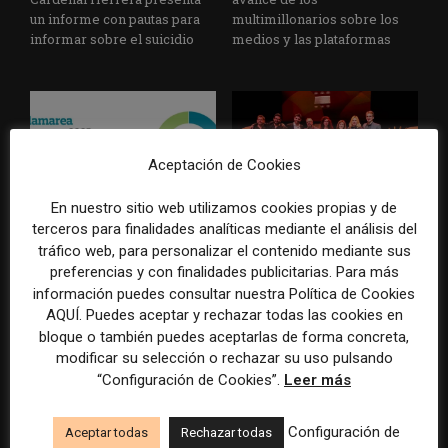
un informe con pautas para
multimillonarios sobre los
informar sobre el suicidio
medios y las plataformas
Aceptación de Cookies
En nuestro sitio web utilizamos cookies propias y de
La Marea cierra 2025 con
El Premio Gabo 2026
terceros para finalidades analíticas mediante el análisis del
superávit, pero su
reconoce cinco historias de
tráfico web, para personalizar el contenido mediante sus
cooperativa pierde 38.542
Brasil, España y El Salvador
preferencias y con finalidades publicitarias. Para más
euros
sobre el poder, la memoria y
información puedes consultar nuestra Política de Cookies
la violencia
AQUÍ. Puedes aceptar y rechazar todas las cookies en
bloque o también puedes aceptarlas de forma concreta,
modificar su selección o rechazar su uso pulsando
“Configuración de Cookies”.
Leer más
Configuración de
Aceptar todas
Rechazar todas