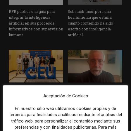
EFE publica una guía para
Substack incorpora una
integrar la inteligencia
herramienta que estima
artificial en sus procesos
cuánto contenido ha sido
informativos con supervisión
escrito con inteligencia
humana
artificial
La Universidad CEU
Paul Krugman alerta del
Cardenal Herrera presenta
avance de los
Aceptación de Cookies
un informe con pautas para
multimillonarios sobre los
informar sobre el suicidio
medios y las plataformas
En nuestro sitio web utilizamos cookies propias y de
terceros para finalidades analíticas mediante el análisis del
tráfico web, para personalizar el contenido mediante sus
preferencias y con finalidades publicitarias. Para más