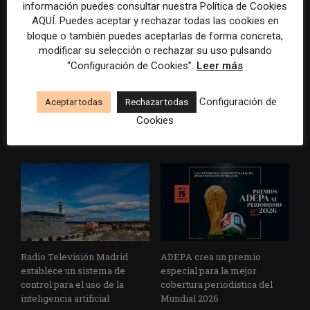
información puedes consultar nuestra Política de Cookies
AQUÍ. Puedes aceptar y rechazar todas las cookies en
bloque o también puedes aceptarlas de forma concreta,
modificar su selección o rechazar su uso pulsando
“Configuración de Cookies”.
Leer más
La Marea cierra 2025 con
El Premio Gabo 2026
superávit, pero su
reconoce cinco historias de
cooperativa pierde 38.542
Brasil, España y El Salvador
Configuración de
Aceptar todas
Rechazar todas
euros
sobre el poder, la memoria y
Cookies
la violencia
Radio Televisión Madrid
ADEPA crea un premio
establece un sistema de
especial para la mejor
control para el uso de la
cobertura periodística del
inteligencia artificial
Mundial 2026