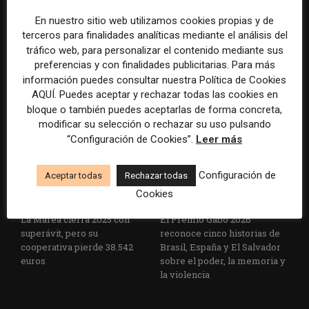
En nuestro sitio web utilizamos cookies propias y de
terceros para finalidades analíticas mediante el análisis del
La Universidad CEU
Paul Krugman alerta del
tráfico web, para personalizar el contenido mediante sus
Cardenal Herrera presenta
avance de los
preferencias y con finalidades publicitarias. Para más
un informe con pautas para
multimillonarios sobre los
información puedes consultar nuestra Política de Cookies
informar sobre el suicidio
medios y las plataformas
AQUÍ. Puedes aceptar y rechazar todas las cookies en
bloque o también puedes aceptarlas de forma concreta,
modificar su selección o rechazar su uso pulsando
“Configuración de Cookies”.
Leer más
Configuración de
Aceptar todas
Rechazar todas
Cookies
La Marea cierra 2025 con
El Premio Gabo 2026
superávit, pero su
reconoce cinco historias de
cooperativa pierde 38.542
Brasil, España y El Salvador
euros
sobre el poder, la memoria y
la violencia