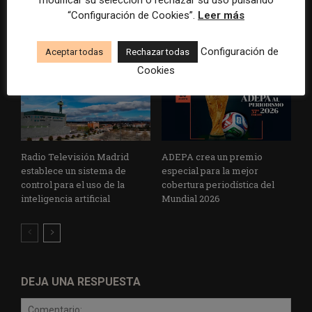
modificar su selección o rechazar su uso pulsando
euros
sobre el poder, la memoria y
“Configuración de Cookies”.
Leer más
la violencia
Configuración de
Aceptar todas
Rechazar todas
Cookies
Radio Televisión Madrid
ADEPA crea un premio
establece un sistema de
especial para la mejor
control para el uso de la
cobertura periodística del
inteligencia artificial
Mundial 2026
DEJA UNA RESPUESTA