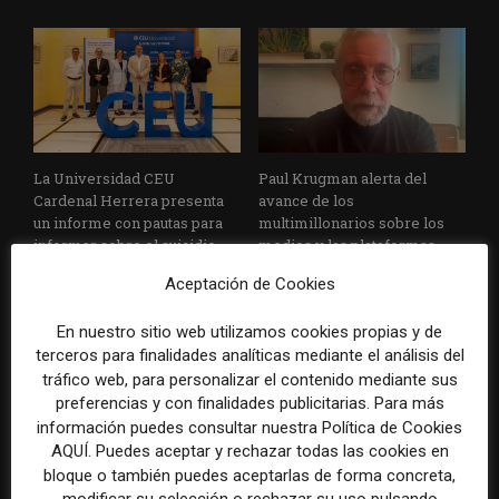
La Universidad CEU
Paul Krugman alerta del
Cardenal Herrera presenta
avance de los
un informe con pautas para
multimillonarios sobre los
informar sobre el suicidio
medios y las plataformas
Aceptación de Cookies
En nuestro sitio web utilizamos cookies propias y de
terceros para finalidades analíticas mediante el análisis del
tráfico web, para personalizar el contenido mediante sus
preferencias y con finalidades publicitarias. Para más
información puedes consultar nuestra Política de Cookies
AQUÍ. Puedes aceptar y rechazar todas las cookies en
La Marea cierra 2025 con
El Premio Gabo 2026
superávit, pero su
reconoce cinco historias de
bloque o también puedes aceptarlas de forma concreta,
cooperativa pierde 38.542
Brasil, España y El Salvador