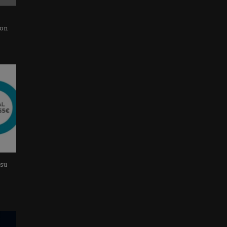
con
 su