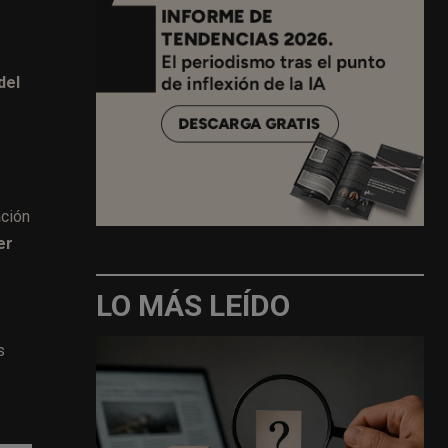
del
ación
er
LO MÁS LEÍDO
s