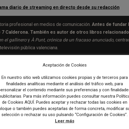
rama diario de streaming en directo desde su redacción
toria profesional en medios de comunicación.
Antes de fundar 
e 7 Calderona. También es autor de otros libros relacionad
en el gallinero
y
À Punt, crónica de un fracaso anunciado
, centr
otelevisión pública valenciana.
Aceptación de Cookies
En nuestro sitio web utilizamos cookies propias y de terceros para
Artículo sig
finalidades analíticas mediante el análisis del tráfico web, para
CNN sues Perplexity over alleged AI copyright theft 
personalizar el contenido mediante sus preferencias y con finalidade
Bus
publicitarias. Para más información puedes consultar nuestra Polític
de Cookies AQUÍ. Puedes aceptar y rechazar todas las cookies en
bloque o también puedes aceptarlas de forma concreta, modificar s
selección o rechazar su uso pulsando “Configuración de Cookies”.
Leer más