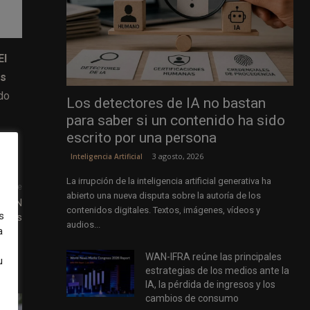
El
os
ado
Los detectores de IA no bastan
para saber si un contenido ha sido
escrito por una persona
3 agosto, 2026
Inteligencia Artificial
La irrupción de la inteligencia artificial generativa ha
uiente
abierto una nueva disputa sobre la autoría de los
| CNN
contenidos digitales. Textos, imágenes, vídeos y
s
iness
audios...
a
WAN-IFRA reúne las principales
u
estrategias de los medios ante la
IA, la pérdida de ingresos y los
cambios de consumo