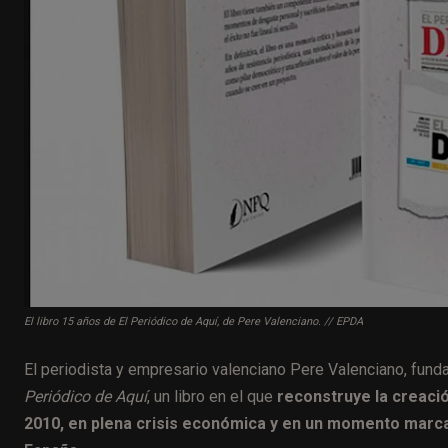
El libro 15 años de El Periódico de Aquí, de Pere Valenciano. // EPDA
El periodista y empresario valenciano Pere Valenciano, fund
Periódico de Aquí
, un libro en el que
reconstruye la creació
2010, en plena crisis económica y en un momento marc