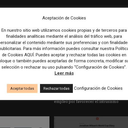
Aceptación de Cookies
En nuestro sitio web utilizamos cookies propias y de terceros para
finalidades analíticas mediante el análisis del tráfico web, para
personalizar el contenido mediante sus preferencias y con finalidade
publicitarias. Para más información puedes consultar nuestra Polític
de Cookies AQUÍ. Puedes aceptar y rechazar todas las cookies en
bloque o también puedes aceptarlas de forma concreta, modificar s
selección o rechazar su uso pulsando “Configuración de Cookies”.
Leer más
edicción dan el salto a los
Los Colegios de Periodistas piden al
Configuración de Cookies
Aceptar todas
Rechazar todas
taforma de noticias y
Ministerio de Política Territorial y a la
Agencia EFE que rectifiquen convocatori
empleo por favorecer el intrusismo