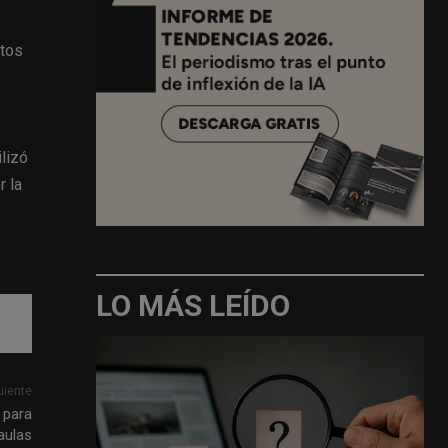
atos
lizó
r la
LO MÁS LEÍDO
uiente
 para
aulas