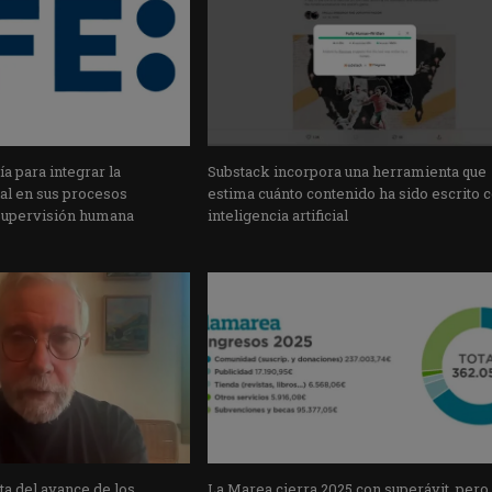
a para integrar la
Substack incorpora una herramienta que
cial en sus procesos
estima cuánto contenido ha sido escrito 
supervisión humana
inteligencia artificial
a del avance de los
La Marea cierra 2025 con superávit, pero