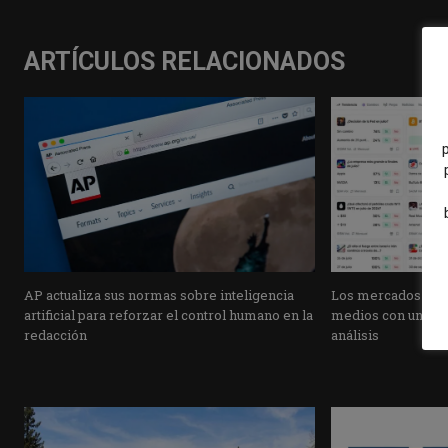
ARTÍCULOS RELACIONADOS
AP actualiza sus normas sobre inteligencia
Los mercados de pr
artificial para reforzar el control humano en la
medios con una pla
redacción
análisis