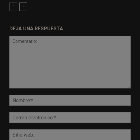
DEJA UNA RESPUESTA
Comentario:
Nomb
Corr
elect
Sitio
web: