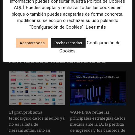
información puedes consultar nuestra Política de Cookies
AQUÍ. Puedes aceptar y rechazar todas las cookies en
bloque o también puedes aceptarlas de forma concreta,
Artículo anterior
Artículo siguiente
modificar su selección o rechazar su uso pulsando
If local journalism manages
Prensa Ibérica compra el
“Configuración de Cookies”.
Leer más
to survive, give Evan Smith
«marketplace» Publisuites
some credit for it. – The
Configuración de
Washington Post
Aceptar todas
Rechazar todas
Cookies
ARTÍCULOS RELACIONADOS
El gran problema
WAN-IFRA reúne las
tecnológico de los medios ya
principales estrategias de los
no es la falta de
medios ante la IA, la pérdida
herramientas, sino su
de ingresos y los cambios de