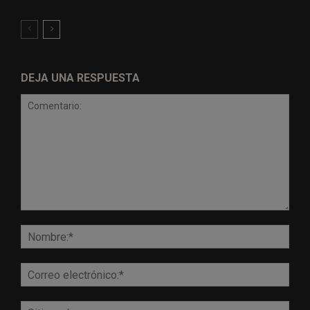
DEJA UNA RESPUESTA
Comentario:
Nomb
Corr
elect
Sitio