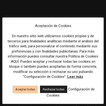
Artículo anterior
Artículo siguiente
Google activa Offerwall
NYT Cooking Video Series
Aceptación de Cookies
para tratar de compensar a
Include The Veggie and
los medios por la pérdida de
Vaughn Vreeland Show
En nuestro sitio web utilizamos cookies propias y de
tráfico causada por la IA
terceros para finalidades analíticas mediante el análisis del
tráfico web, para personalizar el contenido mediante sus
ARTÍCULOS RELACIONADOS
preferencias y con finalidades publicitarias. Para más
información puedes consultar nuestra Política de Cookies
AQUÍ. Puedes aceptar y rechazar todas las cookies en
bloque o también puedes aceptarlas de forma concreta,
modificar su selección o rechazar su uso pulsando
“Configuración de Cookies”.
Leer más
Configuración de
Aceptar todas
Rechazar todas
El gran problema
WAN-IFRA reúne las
Cookies
tecnológico de los medios ya
principales estrategias de los
no es la falta de
medios ante la IA, la pérdida