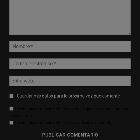
Comentario:
Nomb
Corr
elect
Sitio
web:
Guardar mis datos para la próxima vez que comente
Recibir un correo electrónico con los siguientes comentarios a
esta entrada.
Recibir un correo electrónico con cada nueva entrada.