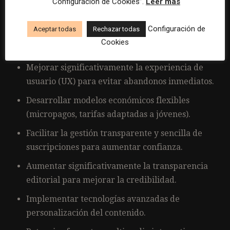
“Configuración de Cookies”.
Leer más
Apostar por contenidos realmente exclusivos y
Configuración de
Aceptar todas
Rechazar todas
claramente diferenciados de las alternativas
Cookies
gratuitas.
Mejorar significativamente la experiencia de
usuario (UX) para evitar abandonos inmediatos.
Desarrollar modelos económicos flexibles
(micropagos, tarifas adaptadas a jóvenes).
Facilitar la gestión transparente y sencilla de
suscripciones para aumentar confianza.
Aumentar significativamente la transparencia
editorial para mejorar la credibilidad.
Implementar tecnologías avanzadas de
personalización del contenido.