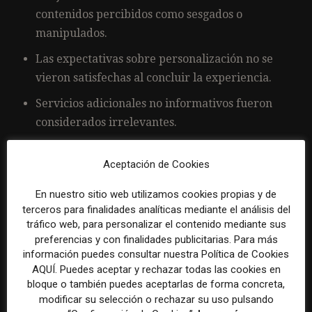
contenidos percibidos como sesgados o
manipulados.
Las expectativas sobre personalización no se
vieron satisfechas al concluir la experiencia.
Servicios adicionales no informativos fueron
considerados irrelevantes.
La publicidad invasiva fue una razón adicional
Aceptación de Cookies
determinante para abandonar la suscripción.
Condiciones necesarias para reconsiderar
En nuestro sitio web utilizamos cookies propias y de
terceros para finalidades analíticas mediante el análisis del
suscripciones futuras incluyen precios más
tráfico web, para personalizar el contenido mediante sus
bajos, flexibilidad, exclusividad real y
preferencias y con finalidades publicitarias. Para más
contenidos altamente personalizados.
información puedes consultar nuestra Política de Cookies
AQUÍ. Puedes aceptar y rechazar todas las cookies en
bloque o también puedes aceptarlas de forma concreta,
Recomendaciones estratégicas
modificar su selección o rechazar su uso pulsando
finales: