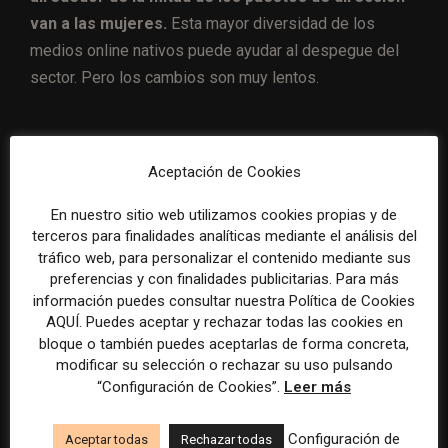
van a las mujeres.
Esta mayor diversidad de los
medios online nativos puede ayudar al despegue del
sector. Pero los cambios son muy lentos.
Aceptación de Cookies
Artículo anterior
Artículo siguiente
La BBC sigue el camino de
Así funciona Draft
En nuestro sitio web utilizamos cookies propias y de
la radio pública sueca y
Assistant, el programa de
terceros para finalidades analíticas mediante el análisis del
prueba un algoritmo que
inteligencia artificial del WSJ
tráfico web, para personalizar el contenido mediante sus
prime valores periodísticos
que redacta borradores de
preferencias y con finalidades publicitarias. Para más
noticia
información puedes consultar nuestra Política de Cookies
AQUÍ. Puedes aceptar y rechazar todas las cookies en
ARTÍCULOS RELACIONADOS
bloque o también puedes aceptarlas de forma concreta,
modificar su selección o rechazar su uso pulsando
“Configuración de Cookies”.
Leer más
Configuración de
Aceptar todas
Rechazar todas