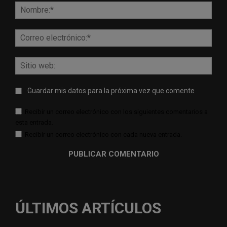
Nomb
Corr
elect
Sitio
web:
Guardar mis datos para la próxima vez que comente
Recibir un correo electrónico con los siguientes comentarios a
esta entrada.
Recibir un correo electrónico con cada nueva entrada.
ÚLTIMOS ARTÍCULOS