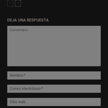
DEJA UNA RESPUESTA
Comentario:
Nomb
Corr
elect
Sitio
web: