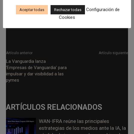
Configuración de
Aceptar todas
Rechazar todas
Cookies
Artículo anterior
Artículo siguiente
La Vanguardia lanza
La Universitat de València y la
‘Empresas de Vanguardia’ para
Universitat Jaume I de Castelló
impulsar y dar visibilidad a las
presentan una guía sobre el
pymes
uso ético y práctico de la IA en
periodismo
ARTÍCULOS RELACIONADOS
WAN-IFRA reúne las principales
estrategias de los medios ante la IA, la