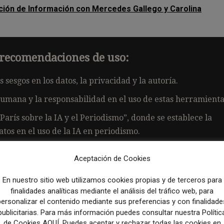
cción de Información con Mercedes Gallego y Carolina
 y recomendaciones de uso:
s sesgos en los datos, la privacidad y la autoría.
humana y la responsabilidad en el uso de estas herramienta
París sobre la IA y el Periodismo”, donde se establece la
tos en el uso de la IA en periodismo.
Aceptación de Cookies
En nuestro sitio web utilizamos cookies propias y de terceros para
aces adicionales donde se puede ampliar el conocimiento s
finalidades analíticas mediante el análisis del tráfico web, para
personalizar el contenido mediante sus preferencias y con finalidade
publicitarias. Para más información puedes consultar nuestra Polític
de Cookies AQUÍ. Puedes aceptar y rechazar todas las cookies en