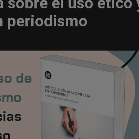
 sobre el uso ético 
en periodismo