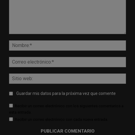
Comentario:
Nomb
Corr
elect
Sitio
web:
Guardar mis datos para la próxima vez que comente
Recibir un correo electrónico con los siguientes comentarios a
esta entrada.
Recibir un correo electrónico con cada nueva entrada.