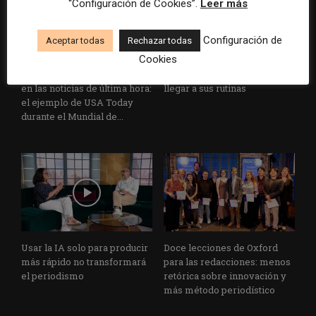
“Configuración de Cookies”.
Leer más
Configuración de
Aceptar todas
Rechazar todas
Cookies
Cómo adelantarse a los
Cuando el lector ya no llega
resúmenes con IA de Google
al medio, el medio tiene que
en las noticias de última hora:
llegar a sus rutinas
el ejemplo de USA Today
durante el Mundial de...
Usar la IA solo para producir
Doce lecciones de Oxford
más rápido no transformará
para las redacciones: menos
el periodismo
retórica sobre innovación y
más método periodístico