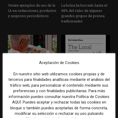
Veinte ejemplos de uso de la
La bolsa ha borrado hasta el
IA en redacciones, productos
98% del valor de algunos
y negocios periodísticos
grandes grupos de prensa
tradicionales
Aceptación de Cookies
Los medios tienen audiencia,
El buzón como nueva
En nuestro sitio web utilizamos cookies propias y de
pero no siempre comunidad:
portada: la estrategia de los
terceros para finalidades analíticas mediante el análisis del
cómo activar a los lectores
medios para conquistar
tráfico web, para personalizar el contenido mediante sus
que siguen las noticias en
ciudad a ciudad
preferencias y con finalidades publicitarias. Para más
silencio
información puedes consultar nuestra Política de Cookies
AQUÍ. Puedes aceptar y rechazar todas las cookies en
bloque o también puedes aceptarlas de forma concreta,
modificar su selección o rechazar su uso pulsando