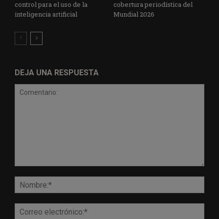
control para el uso de la
cobertura periodística del
inteligencia artificial
Mundial 2026
DEJA UNA RESPUESTA
Comentario:
Nomb
Corr
elect