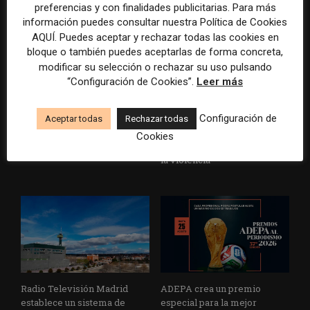
preferencias y con finalidades publicitarias. Para más
información puedes consultar nuestra Política de Cookies
AQUÍ. Puedes aceptar y rechazar todas las cookies en
bloque o también puedes aceptarlas de forma concreta,
modificar su selección o rechazar su uso pulsando
“Configuración de Cookies”.
Leer más
La Marea cierra 2025 con
El Premio Gabo 2026
superávit, pero su
reconoce cinco historias de
Configuración de
Aceptar todas
Rechazar todas
cooperativa pierde 38.542
Brasil, España y El Salvador
Cookies
euros
sobre el poder, la memoria y
la violencia
Radio Televisión Madrid
ADEPA crea un premio
establece un sistema de
especial para la mejor