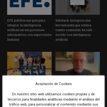
EFE publica una guía para
Substack incorpora una
integrar la inteligencia
herramienta que estima
artificial en sus procesos
cuánto contenido ha sido
informativos con supervisión
escrito con inteligencia
humana
artificial
Aceptación de Cookies
La Universidad CEU
Paul Krugman alerta del
Cardenal Herrera presenta
avance de los
un informe con pautas para
multimillonarios sobre los
En nuestro sitio web utilizamos cookies propias y de
informar sobre el suicidio
medios y las plataformas
terceros para finalidades analíticas mediante el análisis del
tráfico web, para personalizar el contenido mediante sus