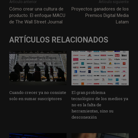
i
c
n
a
l
a
a
s
Artículo anterior
Artículo siguiente
t
e
k
t
e
i
i
s
Cómo crear una cultura de
Proyectos ganadores de los
producto. El enfoque MACU
Premios Digital Media
t
b
e
s
g
l
l
a
de The Wall Street Journal
Latam
e
o
d
A
r
g
r
o
I
p
a
e
ARTÍCULOS RELACIONADOS
k
n
p
m
Cuando crecer ya no consiste
El gran problema
solo en sumar suscriptores
tecnológico de los medios ya
no es la falta de
herramientas, sino su
desconexión