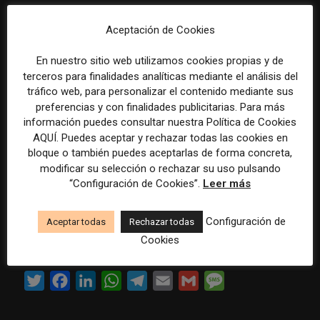
Otro ejemplo que ha citado Gómez es el de una editora
Aceptación de Cookies
que elaboraba
un periódico mensual en Foz do
Iguaçu, muy dependiente del turismo, y con la
En nuestro sitio web utilizamos cookies propias y de
llegada de la pandemia se tuvo que reinventar,
terceros para finalidades analíticas mediante el análisis del
pero no habían trabajado hasta entonces la parte
tráfico web, para personalizar el contenido mediante sus
preferencias y con finalidades publicitarias. Para más
digital.
información puedes consultar nuestra Política de Cookies
AQUÍ. Puedes aceptar y rechazar todas las cookies en
En parte por lo aprendido en los cursos, se
bloque o también puedes aceptarlas de forma concreta,
transformaron digitalmente. «Hicieron cambios en el
modificar su selección o rechazar su uso pulsando
“Configuración de Cookies”.
Leer más
sitio que tenían, y con la ayuda de los programas de
capacitación están avanzando en esa transformación y
Configuración de
Aceptar todas
Rechazar todas
hoy hacen un buen periodismo digital y tienen un
Cookies
negocio sostenible», apunta Gómez.
T
F
L
W
T
E
G
M
w
a
i
h
e
m
m
e