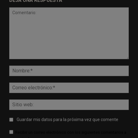
DEJA UNA RESPUESTA
Comentario:
Nomb
Corr
elect
Sitio
web:
Guardar mis datos para la próxima vez que comente
Recibir un correo electrónico con los siguientes comentarios a