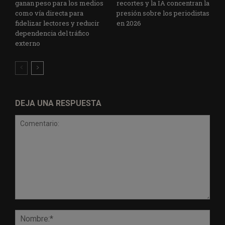
ganan peso para los medios
recortes y la IA concentran la
como vía directa para
presión sobre los periodistas
fidelizar lectores y reducir
en 2026
dependencia del tráfico
externo
DEJA UNA RESPUESTA
Comentario:
Nomb