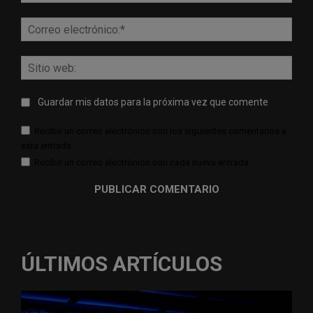
Corr
elect
Sitio
web:
Guardar mis datos para la próxima vez que comente
Recibir un correo electrónico con los siguientes comentarios a
esta entrada.
Recibir un correo electrónico con cada nueva entrada.
ÚLTIMOS ARTÍCULOS