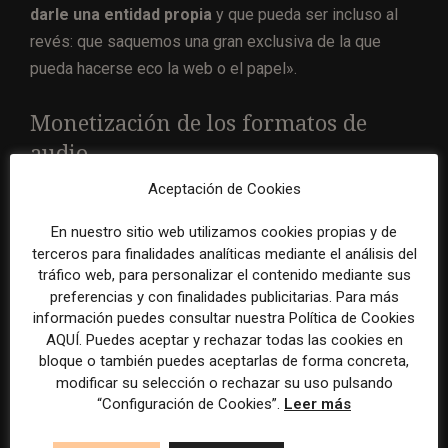
darle una entidad propia
y que pueda ser incluso al
revés: que saquemos una gran exclusiva de la que
pueda hacerse eco la web o el papel».
Monetización de los formatos de
audio
Aceptación de Cookies
La cruz de la moneda en lo que es la expansión del
audio no lineal es la monetización.
Aún es complicado
En nuestro sitio web utilizamos cookies propias y de
para muchos medios obtener patrocinadores o
terceros para finalidades analíticas mediante el análisis del
tráfico web, para personalizar el contenido mediante sus
anuncios o, en definitiva, comercializar el formato
preferencias y con finalidades publicitarias. Para más
de audio.
información puedes consultar nuestra Política de Cookies
AQUÍ. Puedes aceptar y rechazar todas las cookies en
Para Espinosa de los Monteros, no obstante, «muchas
bloque o también puedes aceptarlas de forma concreta,
modificar su selección o rechazar su uso pulsando
marcas empiezan a entender que el audio es la tercera
“Configuración de Cookies”.
Leer más
revolución de internet, después del texto y las
imágenes. Por ejemplo, en Podium Podcast