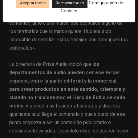
Configuración de
Aceptar todas
Rechazar todas
desarrollamos toda una línea de
audiobranding
,
Cookies
poniendo el foco en pódcast de marca, co-creando un
contenido junto a una marca, que capitalice alguno de
los territorios que la marca quiere. Hubiera sido
imposible desarrollar estos trabajos con presupuestos
editoriales».
La directora de Prisa Audio indicó que
los
departamentos de audio pueden ser ese tercer
espacio, entre la parte editorial y la comercial,
para crear productos en este sentido, «siempre y
cuando no traicionemos el Libro de Estilo de cada
medio
, y siendo muy francos y honestos y decirles
que hasta aquí llega el contenido y que a partir de ese
punto empieza a ser un contenido publicitario o
noticias patrocinadas. Dejándolo claro, se pueden hacer