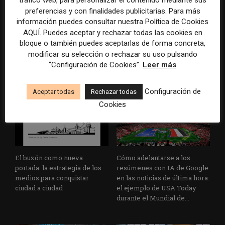
tráfico web, para personalizar el contenido mediante sus
preferencias y con finalidades publicitarias. Para más
información puedes consultar nuestra Política de Cookies
La bolsa ha borrado hasta el
Los medios tienen audiencia,
AQUÍ. Puedes aceptar y rechazar todas las cookies en
98% del valor de algunos
pero no siempre comunidad:
bloque o también puedes aceptarlas de forma concreta,
grandes grupos de prensa
cómo activar a los lectores
tradicionales
que siguen las noticias en
modificar su selección o rechazar su uso pulsando
silencio
“Configuración de Cookies”.
Leer más
Configuración de
Aceptar todas
Rechazar todas
Cookies
El buzón como nueva
Cómo adelantarse a los
portada: la estrategia de los
resúmenes con IA de Google
medios para conquistar
en las noticias de última hora:
ciudad a ciudad
el ejemplo de USA Today
durante el Mundial de...