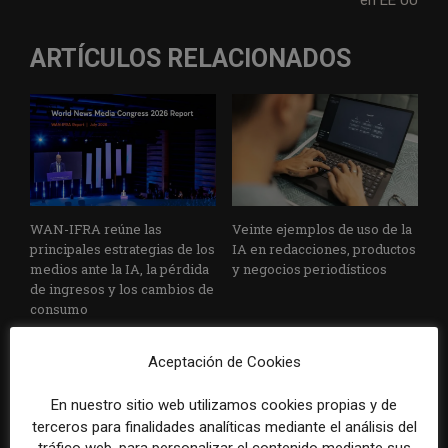
en EE UU
ARTÍCULOS RELACIONADOS
WAN-IFRA reúne las
Veinte ejemplos de uso de la
principales estrategias de los
IA en redacciones, productos
medios ante la IA, la pérdida
y negocios periodísticos
de ingresos y los cambios de
consumo
Aceptación de Cookies
En nuestro sitio web utilizamos cookies propias y de
terceros para finalidades analíticas mediante el análisis del