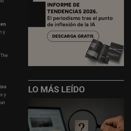
mo
men
n y
 The
tos
LO MÁS LEÍDO
es y
 un