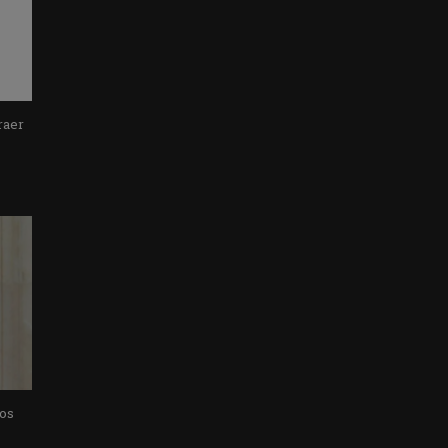
raer
los