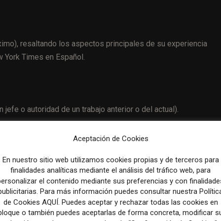
imo), resaltando los aspectos principales de su experiencia
w York Times en Español.
jefe o autoridad de un trabajo anterior o del actual).
Aceptación de Cookies
En nuestro sitio web utilizamos cookies propias y de terceros para
finalidades analíticas mediante el análisis del tráfico web, para
personalizar el contenido mediante sus preferencias y con finalidade
Artículo sig
publicitarias. Para más información puedes consultar nuestra Polític
Aftenposten: una portada que discrimina entre usu
de Cookies AQUÍ. Puedes aceptar y rechazar todas las cookies en
frecuentes y ocasio
bloque o también puedes aceptarlas de forma concreta, modificar s