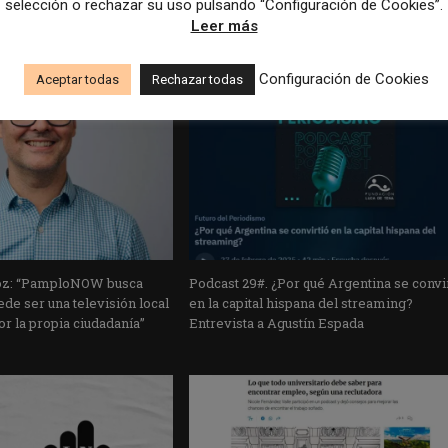
selección o rechazar su uso pulsando “Configuración de Cookies”.
Leer más
Configuración de Cookies
Aceptar todas
Rechazar todas
oz: “PamploNOW busca
Podcast 29#. ¿Por qué Argentina se convi
ede ser una televisión local
en la capital hispana del streaming?
r la propia ciudadanía”
Entrevista a Agustín Espada