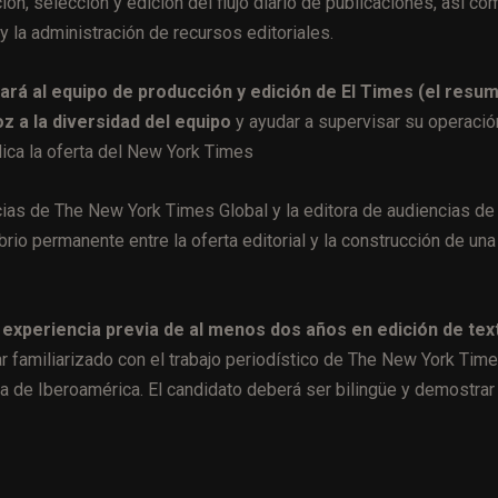
ción, selección y edición del flujo diario de publicaciones, así co
 la administración de recursos editoriales.
rará al equipo de producción y edición de El Times (el resu
z a la diversidad del equipo
y ayudar a supervisar su operació
dica la oferta del New York Times
encias de The New York Times Global y la editora de audiencias de
io permanente entre la oferta editorial y la construcción de una
 experiencia previa de al menos dos años en edición de tex
ar familiarizado con el trabajo periodístico de The New York Tim
a de Iberoamérica. El candidato deberá ser bilingüe y demostrar