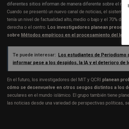
diferentes sitios informan de manera diferente sobre el mi
Cuando se presentó un nuevo canal de noticias, el sistema 
tenía un nivel de factualidad alto, medio o bajo y el 70% de pr
derecha o el centro.
Los investigadores planean presenta
sobre
Métodos empíricos en el procesamiento del lengu
Te puede interesar:
Los estudiantes de Periodismo d
informar pese a los despidos, la IA y el deterioro de
En el futuro, los investigadores del MIT y QCRI
planean prob
cómo se desenvuelve en otros sesgos distintos a los de
seculares en el mundo islámico. El grupo también tiene plane
las noticias desde una variedad de perspectivas políticas, se