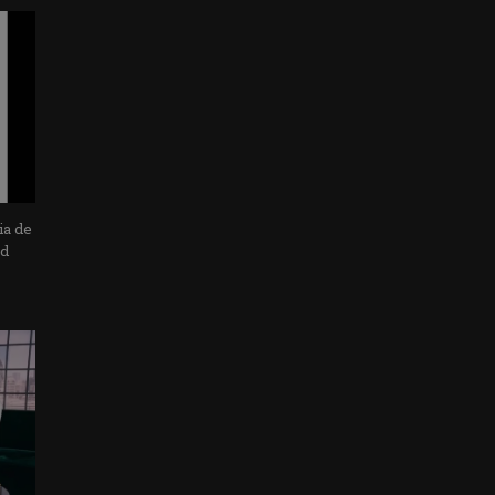
ia de
ad