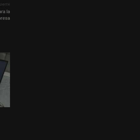
uiente
ra la
presa