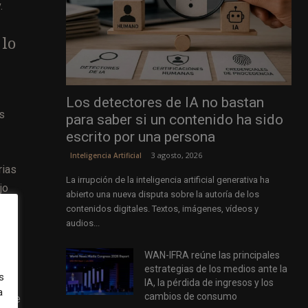
.
 lo
Los detectores de IA no bastan
s
para saber si un contenido ha sido
escrito por una persona
3 agosto, 2026
Inteligencia Artificial
rias
La irrupción de la inteligencia artificial generativa ha
jo
abierto una nueva disputa sobre la autoría de los
contenidos digitales. Textos, imágenes, vídeos y
audios...
evo
WAN-IFRA reúne las principales
vez
estrategias de los medios ante la
s
IA, la pérdida de ingresos y los
a
cambios de consumo
s que