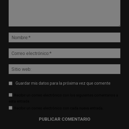
Comentario:
Nomb
Corr
elect
Sitio
web:
Guardar mis datos para la próxima vez que comente
Recibir un correo electrónico con los siguientes comentarios a
esta entrada.
Recibir un correo electrónico con cada nueva entrada.