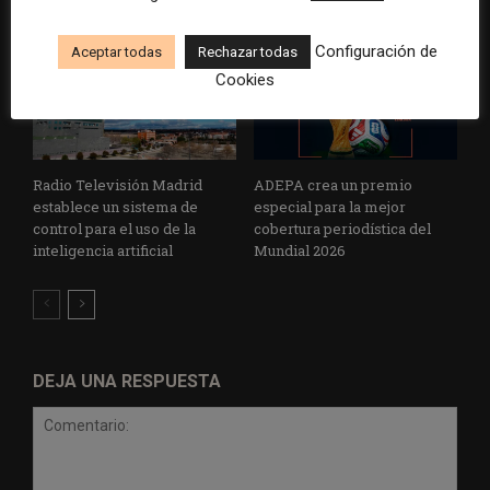
Configuración de
Aceptar todas
Rechazar todas
Cookies
Radio Televisión Madrid
ADEPA crea un premio
establece un sistema de
especial para la mejor
control para el uso de la
cobertura periodística del
inteligencia artificial
Mundial 2026
DEJA UNA RESPUESTA