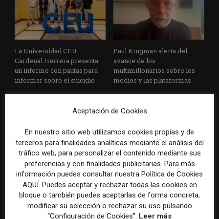
La Universidad CEU
Paul Krugman alerta del
Cardenal Herrera presenta
avance de los
un informe con pautas para
multimillonarios sobre los
informar sobre el suicidio
medios y las plataformas
Aceptación de Cookies
En nuestro sitio web utilizamos cookies propias y de
terceros para finalidades analíticas mediante el análisis del
tráfico web, para personalizar el contenido mediante sus
preferencias y con finalidades publicitarias. Para más
La Marea cierra 2025 con
El Premio Gabo 2026
información puedes consultar nuestra Política de Cookies
superávit, pero su
reconoce cinco historias de
AQUÍ. Puedes aceptar y rechazar todas las cookies en
cooperativa pierde 38.542
Brasil, España y El Salvador
bloque o también puedes aceptarlas de forma concreta,
euros
sobre el poder, la memoria y
modificar su selección o rechazar su uso pulsando
la violencia
“Configuración de Cookies”.
Leer más