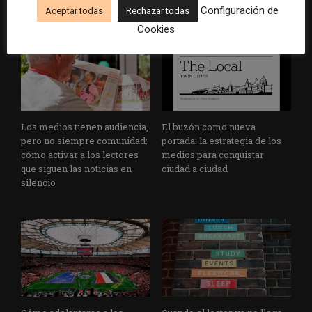
Configuración de
Aceptar todas
Rechazar todas
Cookies
Los medios tienen audiencia,
El buzón como nueva
pero no siempre comunidad:
portada: la estrategia de los
cómo activar a los lectores
medios para conquistar
que siguen las noticias en
ciudad a ciudad
silencio