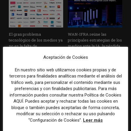
El gran problema
WAN-IFRA reúne las
tecnológico de los medios ya
principales estrategias de los
no es la falta de
medios ante la IA, la pérdida
herramientas, sino su
de ingresos y los cambios de
Aceptación de Cookies
desconexión
consumo
En nuestro sitio web utilizamos cookies propias y de
terceros para finalidades analíticas mediante el análisis del
tráfico web, para personalizar el contenido mediante sus
preferencias y con finalidades publicitarias. Para más
información puedes consultar nuestra Política de Cookies
AQUÍ. Puedes aceptar y rechazar todas las cookies en
bloque o también puedes aceptarlas de forma concreta,
Veinte ejemplos de uso de la
La bolsa ha borrado hasta el
modificar su selección o rechazar su uso pulsando
IA en redacciones, productos
98% del valor de algunos
“Configuración de Cookies”.
Leer más
y negocios periodísticos
grandes grupos de prensa
tradicionales