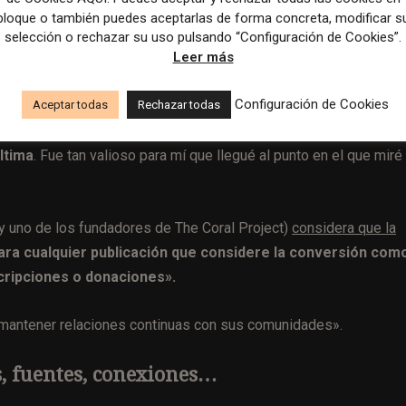
odo, al igual que ocurre en los comentarios a sus artículos,
e
bloque o también puedes aceptarlas de forma concreta, modificar s
sita un comentarista, van a eventos y sugieren ideas para
selección o rechazar su uso pulsando “Configuración de Cookies”.
Leer más
Configuración de Cookies
ligencer, pasó mucho tiempo conversando con comentarista, sob
Aceptar todas
Rechazar todas
dijo Guzmán
a Nieman Lab el año pasado
. «
La mitad de las vece
ltima
. Fue tan valioso para mí que llegué al punto en el que miré
 (y uno de los fundadores de The Coral Project)
considera que la
ra cualquier publicación que considere la conversión com
cripciones o donaciones».
y mantener relaciones continuas con sus comunidades».
s, fuentes, conexiones…