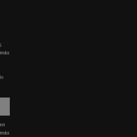
s
 más
de
en
 más