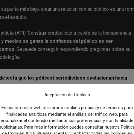
su punto más bajo, crear una relación con su público es una for
ra el estudio.
stitute (API)
‘Construir credibilidad a través de la transparencia’
:
y medios se ganan la confianza del público es ser
acemos
. Se puede conseguir respondiendo preguntas sobre su
odología».
 detecta que los pódcast periodísticos evolucionan hacia
ades
Aceptación de Cookies
En nuestro sitio web utilizamos cookies propias y de terceros para
finalidades analíticas mediante el análisis del tráfico web, para
personalizar el contenido mediante sus preferencias y con finalidade
na serie de comentarios sobre su trabajo en el Washington Pos
publicitarias. Para más información puedes consultar nuestra Polític
unidad que ha desembocado en reuniones frecuentes en ba
de Cookies AQUÍ. Puedes aceptar y rechazar todas las cookies en