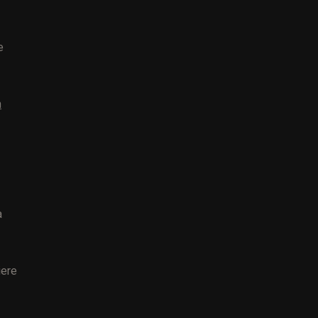
e
n
a
ere