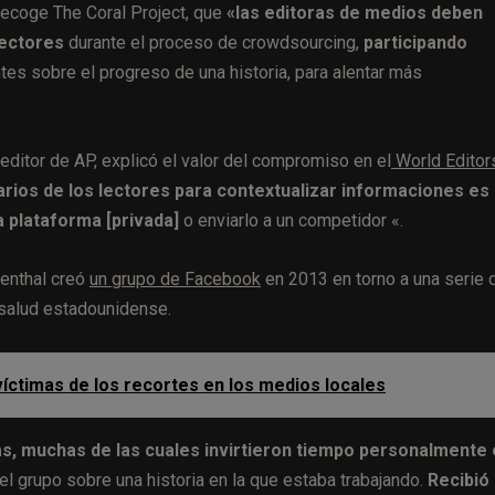
recoge The Coral Project, que
«las editoras de medios deben
lectores
durante el proceso de crowdsourcing,
participando
tes sobre el progreso de una historia, para alentar más
editor de AP, explicó el valor del compromiso en el
World Editor
rios de los lectores para contextualizar informaciones es
a plataforma [privada]
o enviarlo a un competidor «.
senthal creó
un grupo de Facebook
en 2013 en torno a una serie 
 salud estadounidense.
víctimas de los recortes en los medios locales
, muchas de las cuales invirtieron tiempo personalmente 
del grupo sobre una historia en la que estaba trabajando.
Recibió