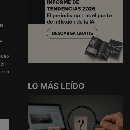
as
e
a.
vídeo
oll,
mo un
LO MÁS LEÍDO