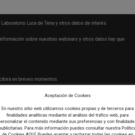
l Laboratorio Luca de Tena y otros datos de interés.
o información sobre nuestras webinars y otros datos hay que
recibirá en breves momentos.
e esta semana
aquí
Aceptación de Cookies
En nuestro sitio web utilizamos cookies propias y de terceros para
finalidades analíticas mediante el análisis del tráfico web, para
personalizar el contenido mediante sus preferencias y con finalidade
Artículo sig
publicitarias. Para más información puedes consultar nuestra Polític
Siete puntos clave para lograr más suscriptores digi
de Cookies AQUÍ. Puedes aceptar y rechazar todas las cookies en