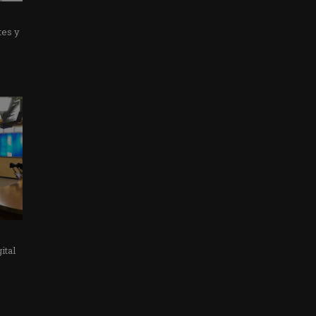
tes y
ital