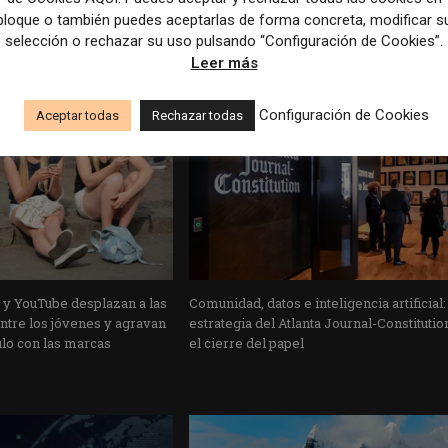
bloque o también puedes aceptarlas de forma concreta, modificar s
selección o rechazar su uso pulsando “Configuración de Cookies”.
Leer más
Configuración de Cookies
Aceptar todas
Rechazar todas
 y YouTube desplazan a las
Comunidad, datos e inteligencia artificial:
ntre los jóvenes y agravan
estrategia del Atlanta Journal-Constitutio
ulo con las marcas
el cierre del papel