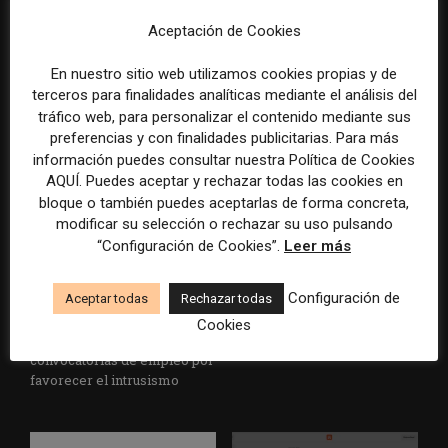
Aceptación de Cookies
AP actualiza sus normas
Los mercados de predicción
sobre inteligencia artificial
dan el salto a los medios con
En nuestro sitio web utilizamos cookies propias y de
para reforzar el control
una plataforma de noticias y
humano en la redacción
análisis
terceros para finalidades analíticas mediante el análisis del
tráfico web, para personalizar el contenido mediante sus
preferencias y con finalidades publicitarias. Para más
información puedes consultar nuestra Política de Cookies
AQUÍ. Puedes aceptar y rechazar todas las cookies en
bloque o también puedes aceptarlas de forma concreta,
modificar su selección o rechazar su uso pulsando
“Configuración de Cookies”.
Leer más
Los Colegios de Periodistas
eBay pagará 55,7 millones de
Configuración de
Aceptar todas
Rechazar todas
piden al Ministerio de
dólares por la campaña de
Política Territorial y a la
acoso contra dos periodistas
Cookies
Agencia EFE que rectifiquen
de un medio especializado
convocatorias de empleo por
favorecer el intrusismo