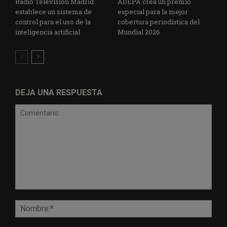
Radio Televisión Madrid
ADEPA crea un premio
establece un sistema de
especial para la mejor
control para el uso de la
cobertura periodística del
inteligencia artificial
Mundial 2026
DEJA UNA RESPUESTA
Comentario:
Nomb