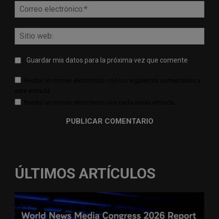
Corr
elect
Sitio
web:
Guardar mis datos para la próxima vez que comente
Recibir un correo electrónico con los siguientes comentarios a
esta entrada.
Recibir un correo electrónico con cada nueva entrada.
ÚLTIMOS ARTÍCULOS