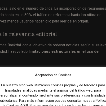
edas, sino en el número de clics. La incorporación de resúmene
 hasta en un 80 % el tráfico de referencia hacia los sitios de
 vez menos usuarios hacen clic para leerlos en origen.
 la relevancia editorial
as Baekdal, con el objetivo de ordenar noticias según su relev
idad, ha revelado
limitaciones estructurales en el uso de
grandes medios rediseñan sus redacciones con perfiles que 
Aceptación de Cookies
En nuestro sitio web utilizamos cookies propias y de terceros para
finalidades analíticas mediante el análisis del tráfico web, para
n de que los temas estaban más adaptados a sus intereses,
personalizar el contenido mediante sus preferencias y con finalidade
publicitarias. Para más información puedes consultar nuestra Polític
ón. Así ocurrió con el caso de un reportaje sobre vertidos ilega
de Cookies AQUÍ. Puedes aceptar y rechazar todas las cookies en