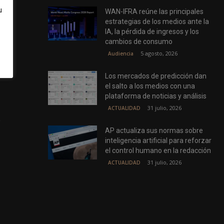
u
WAN-IFRA reúne las principales
estrategias de los medios ante la
n la
IA, la pérdida de ingresos y los
cambios de consumo
ntó
5 agosto, 2026
Audiencia
sin
Los mercados de predicción dan
el salto a los medios con una
plataforma de noticias y análisis
31 julio, 2026
ACTUALIDAD
e
AP actualiza sus normas sobre
inteligencia artificial para reforzar
el control humano en la redacción
31 julio, 2026
ACTUALIDAD