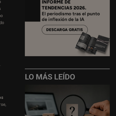
o
s
mo
ado
.
LO MÁS LEÍDO
os
rse,