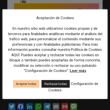
Aceptación de Cookies
En nuestro sitio web utilizamos cookies propias y de
terceros para finalidades analíticas mediante el análisis del
tráfico web, para personalizar el contenido mediante sus
preferencias y con finalidades publicitarias. Para más
información puedes consultar nuestra Política de Cookies
AQUÍ. Puedes aceptar y rechazar todas las cookies en
bloque o también puedes aceptarlas de forma concreta,
modificar su selección o rechazar su uso pulsando
The Muffin, por Mauricio Cabrera
“Configuración de Cookies”.
Leer más
Otra estupenda newsletter que acerca al lector
Configuración de
Aceptar todas
Rechazar todas
interesado en temas de periodismo puntos de vista
Cookies
muy interesantes.
Ir a The Muffin.
T
F
L
W
T
E
G
M