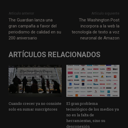
w
a
i
h
e
m
m
e
i
c
n
a
l
a
a
s
Artículo anterior
Artículo siguiente
t
e
k
t
e
i
i
s
The Guardian lanza una
The Washington Post
gran campaña a favor del
incorpora a la web la
t
b
e
s
g
l
l
a
periodismo de calidad en su
tecnología de texto a voz
e
o
d
A
r
g
200 aniversario
neuronal de Amazon
r
o
I
p
a
e
k
n
p
m
ARTÍCULOS RELACIONADOS
Cuando crecer ya no consiste
El gran problema
solo en sumar suscriptores
tecnológico de los medios ya
no es la falta de
herramientas, sino su
desconexión