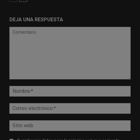
DEJA UNA RESPUESTA
Comentario:
Nomb
Corr
elect
Sitio
web: